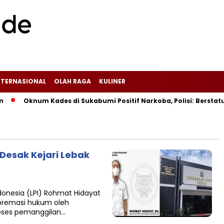
NTERNASIONAL
OLAH RAGA
KULINER
Oknum Kades di Sukabumi Positif Narkoba, Polisi: Berstat
I Desak Kejari Lebak
onesia (LPI) Rohmat Hidayat
remasi hukum oleh
roses pemanggilan…