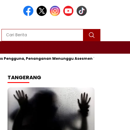
us Pengguna, Penanganan Menunggu Asesmen Terpadu
Kapolre
TANGERANG