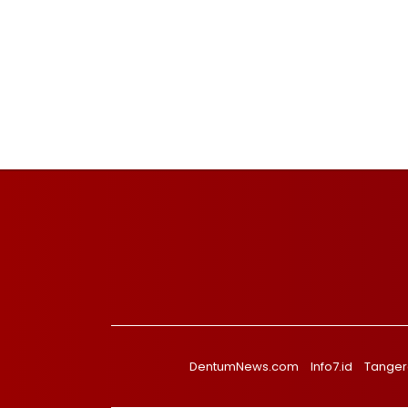
DentumNews.com
Info7.id
Tanger