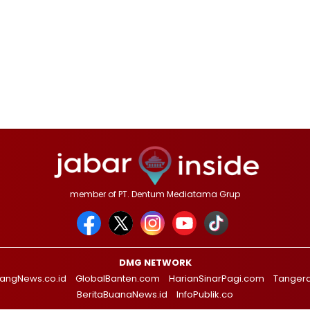
member of PT. Dentum Mediatama Grup
DMG NETWORK
angNews.co.id
GlobalBanten.com
HarianSinarPagi.com
Tanger
BeritaBuanaNews.id
InfoPublik.co