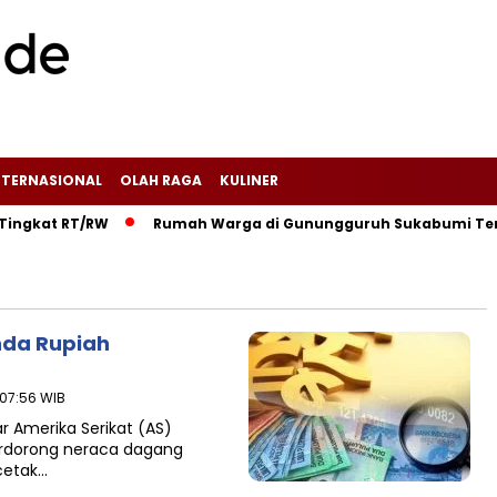
NTERNASIONAL
OLAH RAGA
KULINER
kat RT/RW‎
‎Rumah Warga di Gunungguruh Sukabumi Terbakar
nda Rupiah
 07:56 WIB
r Amerika Serikat (AS)
erdorong neraca dagang
cetak…