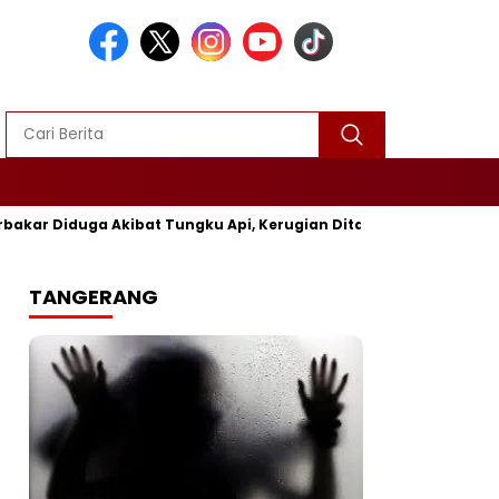
 Diduga Akibat Tungku Api, Kerugian Ditaksir Rp25 Juta
P
TANGERANG