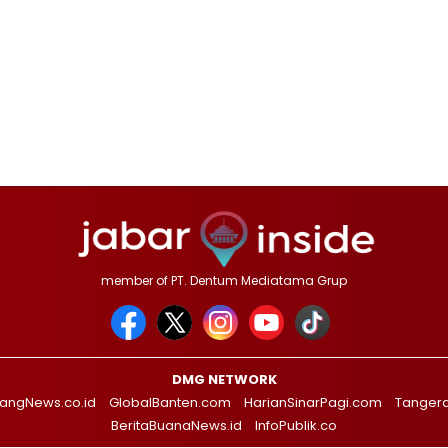
member of PT. Dentum Mediatama Grup
DMG NETWORK
angNews.co.id
GlobalBanten.com
HarianSinarPagi.com
Tanger
BeritaBuanaNews.id
InfoPublik.co