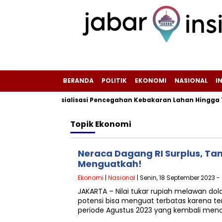
BERANDA
POLITIK
EKONOMI
NASIONAL
I
ntensifkan Sosialisasi Pencegahan Kebakaran Lahan Hingga Ting
Topik
Ekonomi
Neraca Dagang RI Surplus, Ta
Menguatkah!
Ekonomi
|
Nasional
| Senin, 18 September 2023 -
JAKARTA – Nilai tukar rupiah melawan dola
potensi bisa menguat terbatas karena t
periode Agustus 2023 yang kembali men