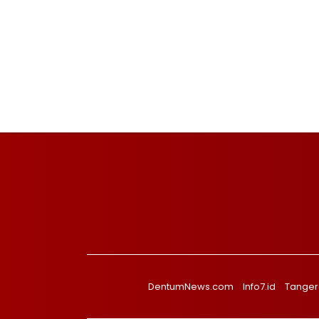
DentumNews.com
Info7.id
Tanger