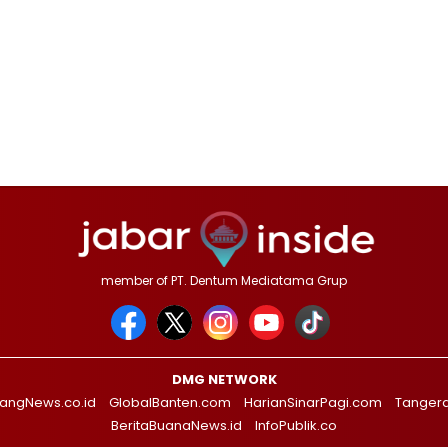
member of PT. Dentum Mediatama Grup
DMG NETWORK
angNews.co.id
GlobalBanten.com
HarianSinarPagi.com
Tanger
BeritaBuanaNews.id
InfoPublik.co