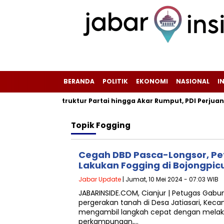
BERANDA
POLITIK
EKONOMI
NASIONAL
I
 Penguatan Struktur Partai hingga Akar Rumput, PDI Perjuangan 
Topik
Fogging
Cegah DBD Pasca-Longsor, P
Lakukan Fogging di Bojongpic
Jabar Update
| Jumat, 10 Mei 2024 - 07:03 WIB
JABARINSIDE.COM, Cianjur | Petugas Gab
pergerakan tanah di Desa Jatiasari, Kec
mengambil langkah cepat dengan melaku
perkampungan,…