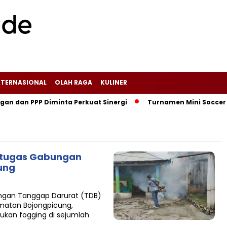
NTERNASIONAL
OLAH RAGA
KULINER
dan PPP Diminta Perkuat Sinergi
Turnamen Mini Soccer Tega
etugas Gabungan
ung
ungan Tanggap Darurat (TDB)
amatan Bojongpicung,
kan fogging di sejumlah