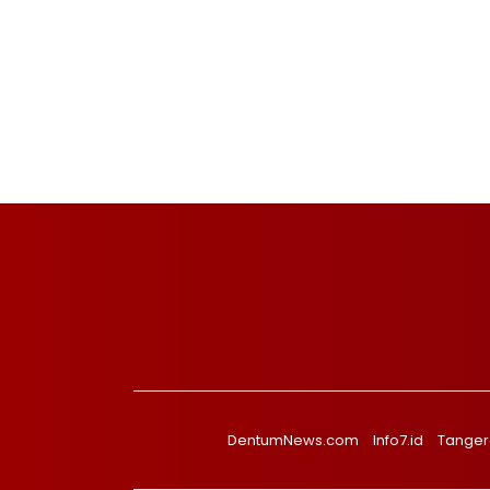
DentumNews.com
Info7.id
Tanger