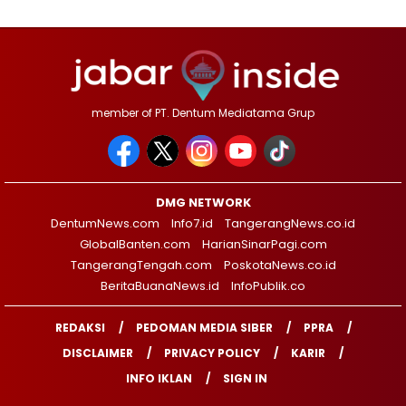
member of PT. Dentum Mediatama Grup
DMG NETWORK
DentumNews.com
Info7.id
TangerangNews.co.id
GlobalBanten.com
HarianSinarPagi.com
TangerangTengah.com
PoskotaNews.co.id
BeritaBuanaNews.id
InfoPublik.co
REDAKSI
PEDOMAN MEDIA SIBER
PPRA
DISCLAIMER
PRIVACY POLICY
KARIR
INFO IKLAN
SIGN IN