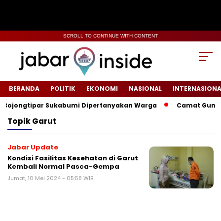
SCROLL TO CONTINUE WITH CONTENT
BERANDA
POLITIK
EKONOMI
NASIONAL
INTERNASIONA
Bojongtipar Sukabumi Dipertanyakan Warga
‎‎Camat Gunung
Topik
Garut
Jabar Update
Kondisi Fasilitas Kesehatan di Garut
Kembali Normal Pasca-Gempa
Jumat, 10 Mei 2024 - 05:58 WIB