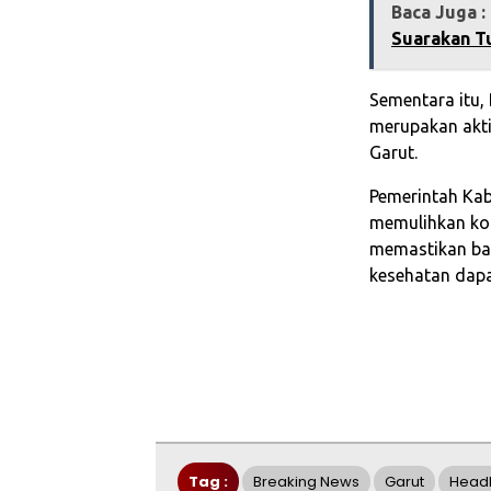
Baca Juga :
Suarakan T
Sementara itu,
merupakan akti
Garut.
Pemerintah Kab
memulihkan kon
memastikan ba
kesehatan dapa
Tag :
Breaking News
Garut
Headl