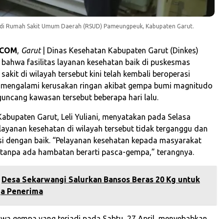
en di Rumah Sakit Umum Daerah (RSUD) Pameungpeuk, Kabupaten Garut.
.COM
,
Garut
| Dinas Kesehatan Kabupaten Garut (Dinkes)
ahwa fasilitas layanan kesehatan baik di puskesmas
kit di wilayah tersebut kini telah kembali beroperasi
 mengalami kerusakan ringan akibat gempa bumi magnitudo
uncang kawasan tersebut beberapa hari lalu.
Kabupaten Garut, Leli Yuliani, menyatakan pada Selasa
layanan kesehatan di wilayah tersebut tidak terganggu dan
si dengan baik. “Pelayanan kesehatan kepada masyarakat
r tanpa ada hambatan berarti pasca-gempa,” terangnya.
‎Desa Sekarwangi Salurkan Bansos Beras 20 Kg untuk
a Penerima‎
ahwa gempa yang terjadi pada Sabtu, 27 April, menyebabkan