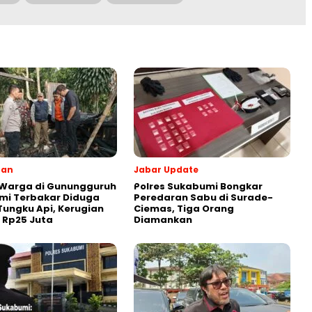
ran
Jabar Update
 Warga di Gunungguruh
Polres Sukabumi Bongkar
mi Terbakar Diduga
Peredaran Sabu di Surade-
Tungku Api, Kerugian
Ciemas, Tiga Orang
r Rp25 Juta
Diamankan