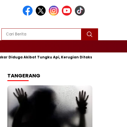
a Akibat Tungku Api, Kerugian Ditaksir Rp25 Juta
Polres 
TANGERANG