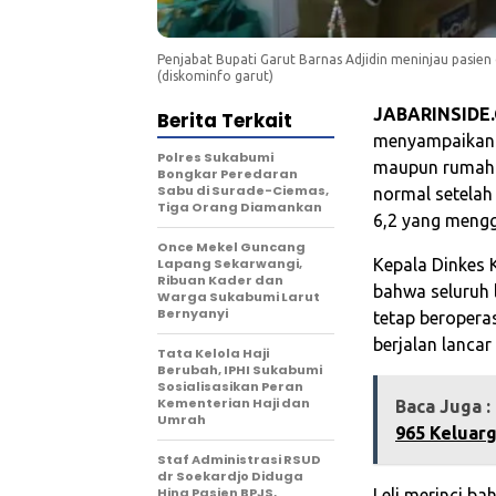
Penjabat Bupati Garut Barnas Adjidin meninjau pasi
(diskominfo garut)
JABARINSIDE
Berita Terkait
menyampaikan b
Polres Sukabumi
maupun rumah sa
Bongkar Peredaran
Sabu di Surade-Ciemas,
normal setelah
Tiga Orang Diamankan
6,2 yang mengg
Once Mekel Guncang
Lapang Sekarwangi,
Kepala Dinkes 
Ribuan Kader dan
bahwa seluruh 
Warga Sukabumi Larut
Bernyanyi
tetap beropera
berjalan lanca
Tata Kelola Haji
Berubah, IPHI Sukabumi
Sosialisasikan Peran
Kementerian Haji dan
Baca Juga :
Umrah
965 Keluarg
Staf Administrasi RSUD
dr Soekardjo Diduga
Hina Pasien BPJS,
Leli merinci b