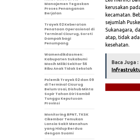
Manajemen Tegaskan
kerusakan pada
Proses Penanganan
Berjalan
kecamatan. Be
sejumlah Puske
‎Trayek 02 Keberatan
Penataan Operasional di
Sukanagara, da
Terminal Cicurug, Soroti
atap, tidak ad
Dampak bagi
Penumpang
kesehatan.
Wamendikdasmen:
Kabupaten Sukabumi
Baca Juga :
Masih Miliki Sekitar 56
Ribu Anak Tidak Sekolah
Infrastrukt
Polemik Trayek 02 dan 09
di Terminal Cicurug
Belum Usai, Dishub Minta
Sopir Tahan Diri Sambil
Tunggu Keputusan
Provinsi
‎Monitoring BPNT, TKSK
Cikembar Temukan
Lansia Sakit Menahun
yang Hidup Berdua
dengan Suami