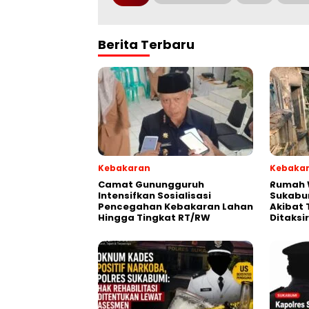
Berita Terbaru
Kebakaran
Kebaka
‎‎Camat Gunungguruh
‎Rumah
Intensifkan Sosialisasi
Sukabu
Pencegahan Kebakaran Lahan
Akibat 
Hingga Tingkat RT/RW‎
Ditaksi