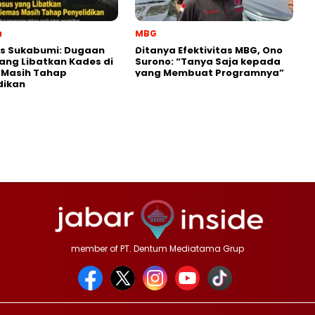
a
MBG
es Sukabumi: Dugaan
‎Ditanya Efektivitas MBG, Ono
ang Libatkan Kades di
Surono: “Tanya Saja kepada
 Masih Tahap
yang Membuat Programnya”‎
dikan
member of PT. Dentum Mediatama Grup