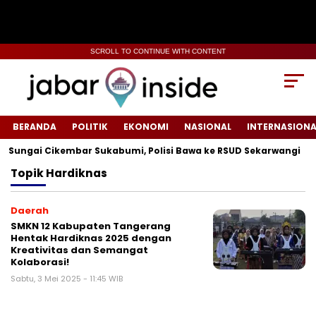
SCROLL TO CONTINUE WITH CONTENT
BERANDA
POLITIK
EKONOMI
NASIONAL
INTERNASIONA
ungai Cikembar Sukabumi, Polisi Bawa ke RSUD Sekarwangi‎
Topik
Hardiknas
Daerah
SMKN 12 Kabupaten Tangerang
Hentak Hardiknas 2025 dengan
Kreativitas dan Semangat
Kolaborasi!
Sabtu, 3 Mei 2025 - 11:45 WIB