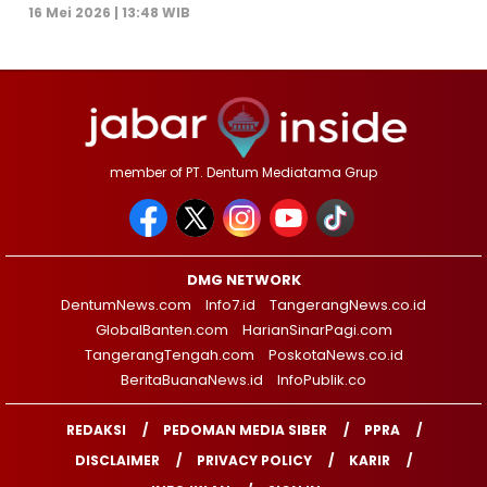
16 Mei 2026 | 13:48 WIB
member of PT. Dentum Mediatama Grup
DMG NETWORK
DentumNews.com
Info7.id
TangerangNews.co.id
GlobalBanten.com
HarianSinarPagi.com
TangerangTengah.com
PoskotaNews.co.id
BeritaBuanaNews.id
InfoPublik.co
REDAKSI
PEDOMAN MEDIA SIBER
PPRA
DISCLAIMER
PRIVACY POLICY
KARIR