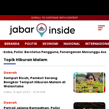
SCROLL TO CONTINUE WITH CONTENT
BERANDA
POLITIK
EKONOMI
NASIONAL
INTERNASIONA
koba, Polisi: Berstatus Pengguna, Penanganan Menunggu Asesm
Topik
Hiburan Malam
Daerah
Sempat Ricuh, Pemkot Serang
Bongkar Tempat Hiburan Malam di
Walantaka
Sabtu, 15 April 2023 - 15:44 WIB
Daerah
Patroli Jelang Ramadhan, Polisi