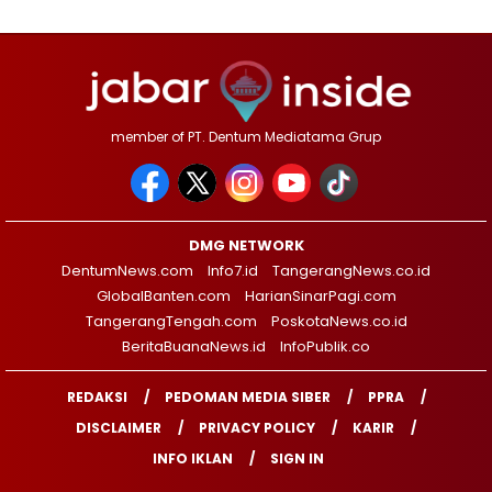
member of PT. Dentum Mediatama Grup
DMG NETWORK
DentumNews.com
Info7.id
TangerangNews.co.id
GlobalBanten.com
HarianSinarPagi.com
TangerangTengah.com
PoskotaNews.co.id
BeritaBuanaNews.id
InfoPublik.co
REDAKSI
PEDOMAN MEDIA SIBER
PPRA
DISCLAIMER
PRIVACY POLICY
KARIR
INFO IKLAN
SIGN IN