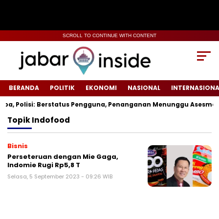
SCROLL TO CONTINUE WITH CONTENT
BERANDA
POLITIK
EKONOMI
NASIONAL
INTERNASIONA
a, Polisi: Berstatus Pengguna, Penanganan Menunggu Asesmen T
Topik
Indofood
Bisnis
Perseteruan dengan Mie Gaga,
Indomie Rugi Rp5,8 T
Selasa, 5 September 2023 - 09:26 WIB