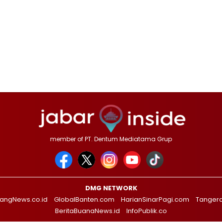
member of PT. Dentum Mediatama Grup
DMG NETWORK
angNews.co.id
GlobalBanten.com
HarianSinarPagi.com
Tanger
BeritaBuanaNews.id
InfoPublik.co