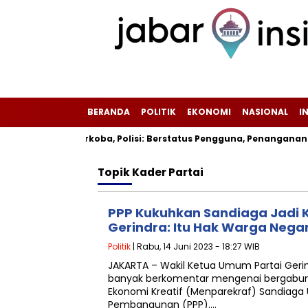
BERANDA
POLITIK
EKONOMI
NASIONAL
I
umi Positif Narkoba, Polisi: Berstatus Pengguna, Penanganan
Topik
Kader Partai
PPP Kukuhkan Sandiaga Jadi
Gerindra: Itu Hak Warga Nega
Politik
| Rabu, 14 Juni 2023 - 18:27 WIB
JAKARTA – Wakil Ketua Umum Partai Geri
banyak berkomentar mengenai bergabung
Ekonomi Kreatif (Menparekraf) Sandiaga 
Pembangunan (PPP)….