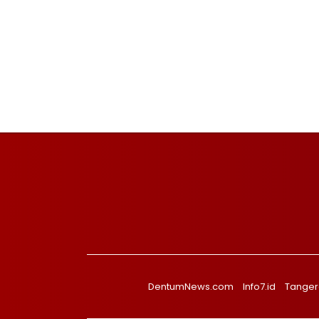
DentumNews.com
Info7.id
Tanger