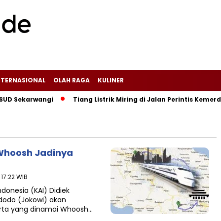
NTERNASIONAL
OLAH RAGA
KULINER
 Sekarwangi‎
Tiang Listrik Miring di Jalan Perintis Kemerd
 Whoosh Jadinya
17:22 WIB
donesia (KAI) Didiek
dodo (Jokowi) akan
rta yang dinamai Whoosh…