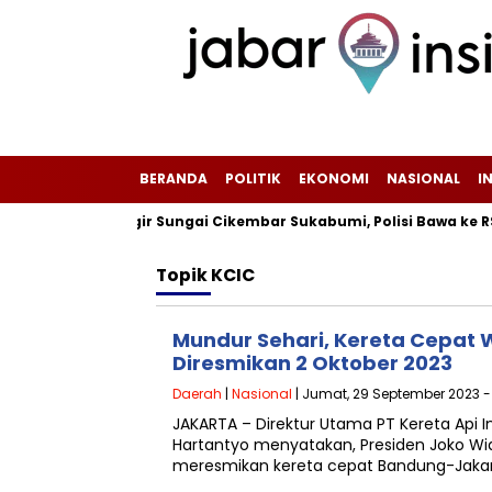
BERANDA
POLITIK
EKONOMI
NASIONAL
I
ukan di Pinggir Sungai Cikembar Sukabumi, Polisi Bawa ke RSUD
Topik
KCIC
Mundur Sehari, Kereta Cepat
Diresmikan 2 Oktober 2023
Daerah
|
Nasional
| Jumat, 29 September 2023 - 
JAKARTA – Direktur Utama PT Kereta Api In
Hartantyo menyatakan, Presiden Joko Wi
meresmikan kereta cepat Bandung-Jaka