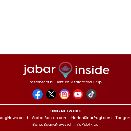
member of PT. Dentum Mediatama Grup
DMG NETWORK
angNews.co.id
GlobalBanten.com
HarianSinarPagi.com
Tanger
BeritaBuanaNews.id
InfoPublik.co