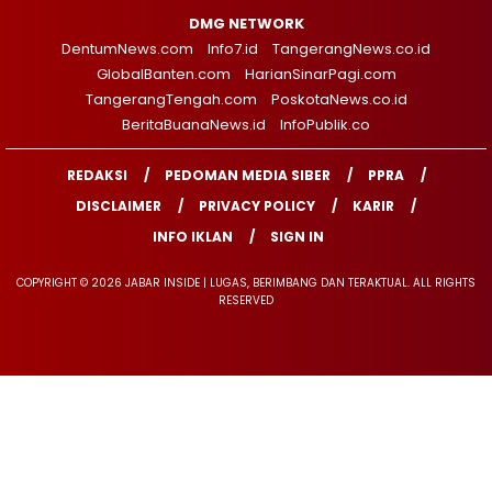
DMG NETWORK
DentumNews.com
Info7.id
TangerangNews.co.id
GlobalBanten.com
HarianSinarPagi.com
TangerangTengah.com
PoskotaNews.co.id
BeritaBuanaNews.id
InfoPublik.co
REDAKSI
PEDOMAN MEDIA SIBER
PPRA
DISCLAIMER
PRIVACY POLICY
KARIR
INFO IKLAN
SIGN IN
COPYRIGHT © 2026 JABAR INSIDE | LUGAS, BERIMBANG DAN TERAKTUAL. ALL RIGHTS
RESERVED