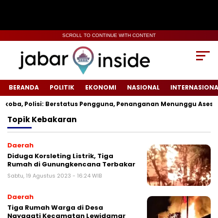
SCROLL TO CONTINUE WITH CONTENT
BERANDA
POLITIK
EKONOMI
NASIONAL
INTERNASIONA
koba, Polisi: Berstatus Pengguna, Penanganan Menunggu Asesme
Topik
Kebakaran
Daerah
Diduga Korsleting Listrik, Tiga
Rumah di Gunungkencana Terbakar
Sabtu, 19 Agustus 2023 - 16:24 WIB
Daerah
Tiga Rumah Warga di Desa
Nayagati Kecamatan Lewidamar