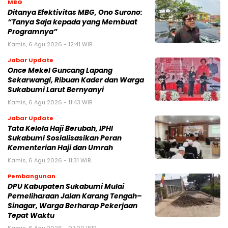
MBG
‎Ditanya Efektivitas MBG, Ono Surono:
“Tanya Saja kepada yang Membuat
Programnya”‎
Kamis, 6 Agu 2026 - 12:41 WIB
Jabar Update
Once Mekel Guncang Lapang
Sekarwangi, Ribuan Kader dan Warga
Sukabumi Larut Bernyanyi
Kamis, 6 Agu 2026 - 11:43 WIB
Jabar Update
Tata Kelola Haji Berubah, IPHI
Sukabumi Sosialisasikan Peran
Kementerian Haji dan Umrah
Kamis, 6 Agu 2026 - 11:31 WIB
Pembangunan
‎DPU Kabupaten Sukabumi Mulai
Pemeliharaan Jalan Karang Tengah–
Sinagar, Warga Berharap Pekerjaan
Tepat Waktu
Kamis, 6 Agu 2026 - 07:00 WIB