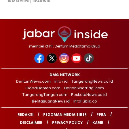
16 Mei 2026 | 13:48 WIB
member of PT. Dentum Mediatama Grup
DMG NETWORK
DentumNews.com
Info7.id
TangerangNews.co.id
GlobalBanten.com
HarianSinarPagi.com
TangerangTengah.com
PoskotaNews.co.id
BeritaBuanaNews.id
InfoPublik.co
REDAKSI
PEDOMAN MEDIA SIBER
PPRA
DISCLAIMER
PRIVACY POLICY
KARIR