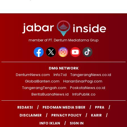
member of PT. Dentum Mediatama Grup
DMG NETWORK
DentumNews.com
Info7.id
TangerangNews.co.id
GlobalBanten.com
HarianSinarPagi.com
TangerangTengah.com
PoskotaNews.co.id
BeritaBuanaNews.id
InfoPublik.co
REDAKSI
PEDOMAN MEDIA SIBER
PPRA
DISCLAIMER
PRIVACY POLICY
KARIR
INFO IKLAN
SIGN IN