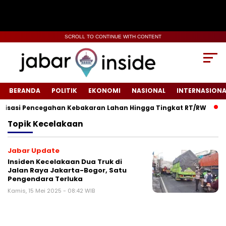
SCROLL TO CONTINUE WITH CONTENT
BERANDA
POLITIK
EKONOMI
NASIONAL
INTERNASIONA
isasi Pencegahan Kebakaran Lahan Hingga Tingkat RT/RW‎
‎R
Topik
Kecelakaan
Jabar Update
Insiden Kecelakaan Dua Truk di
Jalan Raya Jakarta-Bogor, Satu
Pengendara Terluka
Kamis, 15 Mei 2025 - 08:42 WIB