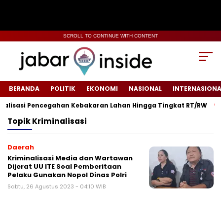
SCROLL TO CONTINUE WITH CONTENT
BERANDA
POLITIK
EKONOMI
NASIONAL
INTERNASIONA
alisasi Pencegahan Kebakaran Lahan Hingga Tingkat RT/RW‎
Topik
Kriminalisasi
Daerah
Kriminalisasi Media dan Wartawan
Dijerat UU ITE Soal Pemberitaan
Pelaku Gunakan Nopol Dinas Polri
Sabtu, 26 Agustus 2023 - 04:10 WIB