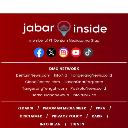
member of PT. Dentum Mediatama Grup
DMG NETWORK
DentumNews.com
Info7.id
TangerangNews.co.id
GlobalBanten.com
HarianSinarPagi.com
TangerangTengah.com
PoskotaNews.co.id
BeritaBuanaNews.id
InfoPublik.co
REDAKSI
PEDOMAN MEDIA SIBER
PPRA
DISCLAIMER
PRIVACY POLICY
KARIR
INFO IKLAN
SIGN IN