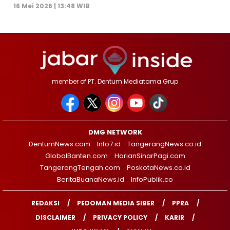
16 Mei 2026 | 13:48 WIB
member of PT. Dentum Mediatama Grup
DMG NETWORK
DentumNews.com
Info7.id
TangerangNews.co.id
GlobalBanten.com
HarianSinarPagi.com
TangerangTengah.com
PoskotaNews.co.id
BeritaBuanaNews.id
InfoPublik.co
REDAKSI
PEDOMAN MEDIA SIBER
PPRA
DISCLAIMER
PRIVACY POLICY
KARIR