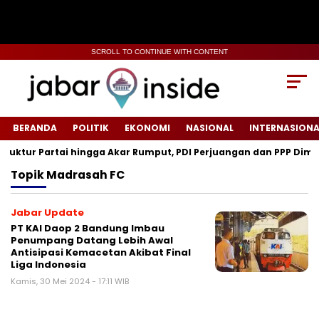
SCROLL TO CONTINUE WITH CONTENT
BERANDA
POLITIK
EKONOMI
NASIONAL
INTERNASIONA
tur Partai hingga Akar Rumput, PDI Perjuangan dan PPP Diminta
Topik
Madrasah FC
Jabar Update
PT KAI Daop 2 Bandung Imbau
Penumpang Datang Lebih Awal
Antisipasi Kemacetan Akibat Final
Liga Indonesia
Kamis, 30 Mei 2024 - 17:11 WIB