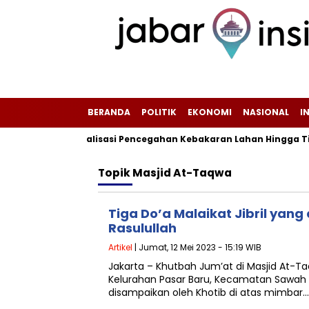
BERANDA
POLITIK
EKONOMI
NASIONAL
I
tensifkan Sosialisasi Pencegahan Kebakaran Lahan Hingga Tingk
Topik
Masjid At-Taqwa
Tiga Do’a Malaikat Jibril yang
Rasulullah
Artikel
| Jumat, 12 Mei 2023 - 15:19 WIB
Jakarta – Khutbah Jum’at di Masjid At-T
Kelurahan Pasar Baru, Kecamatan Sawah B
disampaikan oleh Khotib di atas mimbar…