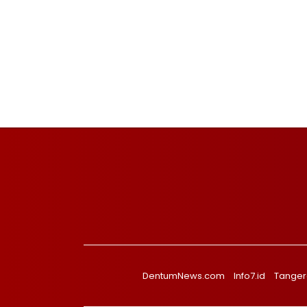
DentumNews.com
Info7.id
Tanger