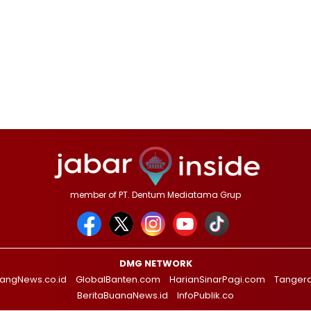
member of PT. Dentum Mediatama Grup
DMG NETWORK
angNews.co.id
GlobalBanten.com
HarianSinarPagi.com
Tanger
BeritaBuanaNews.id
InfoPublik.co