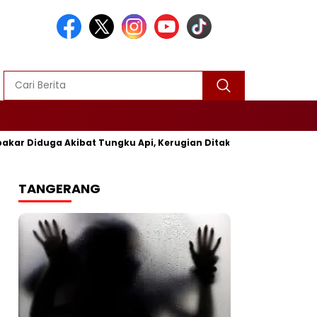
Diduga Akibat Tungku Api, Kerugian Ditaksir Rp25 Juta
Po
TANGERANG