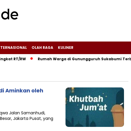
NTERNASIONAL
OLAH RAGA
KULINER
at RT/RW‎
‎Rumah Warga di Gunungguruh Sukabumi Terbakar 
 di Aminkan oleh
aqwa Jalan Samanhudi,
esar, Jakarta Pusat, yang