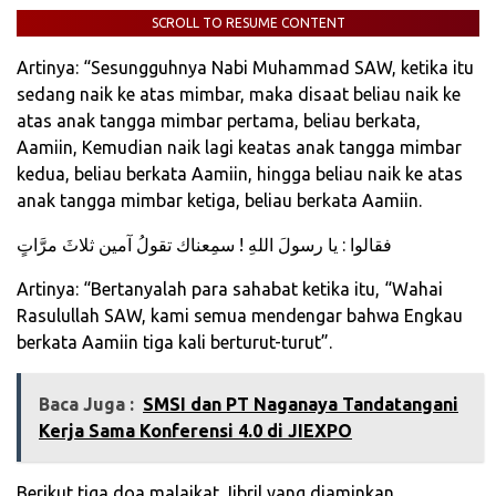
SCROLL TO RESUME CONTENT
Artinya: “Sesungguhnya Nabi Muhammad SAW, ketika itu
sedang naik ke atas mimbar, maka disaat beliau naik ke
atas anak tangga mimbar pertama, beliau berkata,
Aamiin, Kemudian naik lagi keatas anak tangga mimbar
kedua, beliau berkata Aamiin, hingga beliau naik ke atas
anak tangga mimbar ketiga, beliau berkata Aamiin.
فقالوا : يا رسولَ اللهِ ! سمِعناك تقولُ آمين ثلاثَ مرَّاتٍ
Artinya: “Bertanyalah para sahabat ketika itu, “Wahai
Rasulullah SAW, kami semua mendengar bahwa Engkau
berkata Aamiin tiga kali berturut-turut”.
Baca Juga :
SMSI dan PT Naganaya Tandatangani
Kerja Sama Konferensi 4.0 di JIEXPO
Berikut tiga doa malaikat Jibril yang diaminkan