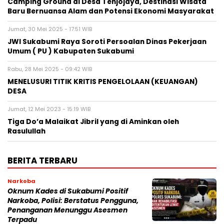
Camping Ground di Desa Tenjojaya, Destinasi Wisata
Baru Bernuansa Alam dan Potensi Ekonomi Masyarakat
Jumat, 30 Mei 2025 - 17:51 WIB
JWI Sukabumi Raya Soroti Persoalan Dinas Pekerjaan
Umum ( PU ) Kabupaten Sukabumi
Rabu, 28 Mei 2025 - 09:42 WIB
MENELUSURI TITIK KRITIS PENGELOLAAN (KEUANGAN)
DESA
Jumat, 12 Mei 2023 - 15:19 WIB
Tiga Do’a Malaikat Jibril yang di Aminkan oleh
Rasulullah
BERITA TERBARU
Narkoba
Oknum Kades di Sukabumi Positif
Narkoba, Polisi: Berstatus Pengguna,
Penanganan Menunggu Asesmen
Terpadu