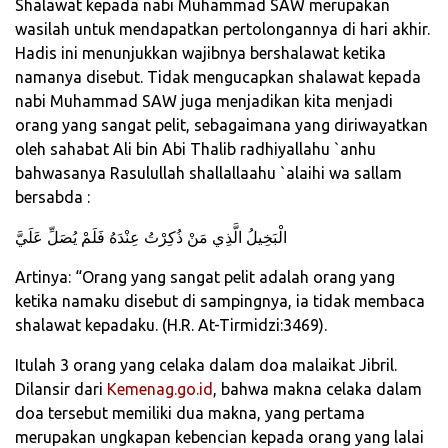
Shalawat kepada nabi Muhammad SAW merupakan
wasilah untuk mendapatkan pertolongannya di hari akhir.
Hadis ini menunjukkan wajibnya bershalawat ketika
namanya disebut. Tidak mengucapkan shalawat kepada
nabi Muhammad SAW juga menjadikan kita menjadi
orang yang sangat pelit, sebagaimana yang diriwayatkan
oleh sahabat Ali bin Abi Thalib radhiyallahu `anhu
bahwasanya Rasulullah shallallaahu `alaihi wa sallam
bersabda :
الْبَخِيلُ الَّذِي مَنْ ذُكِرْتُ عِنْدَهُ فَلَمْ يُصَلِّ عَلَيَّ
Artinya: “Orang yang sangat pelit adalah orang yang
ketika namaku disebut di sampingnya, ia tidak membaca
shalawat kepadaku. (H.R. At-Tirmidzi:3469).
Itulah 3 orang yang celaka dalam doa malaikat Jibril.
Dilansir dari
Kemenag.go.id
, bahwa makna celaka dalam
doa tersebut memiliki dua makna, yang pertama
merupakan ungkapan kebencian kepada orang yang lalai