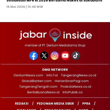
Sosialisasi MPR RI 2026 Bersama Nakes di Sukabumi
16 Mei 2026 | 13:48 WIB
member of PT. Dentum Mediatama Grup
DMG NETWORK
DentumNews.com
Info7.id
TangerangNews.co.id
GlobalBanten.com
HarianSinarPagi.com
TangerangTengah.com
PoskotaNews.co.id
BeritaBuanaNews.id
InfoPublik.co
REDAKSI
PEDOMAN MEDIA SIBER
PPRA