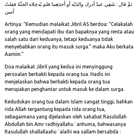
ثمَّ قال : شَقِي عبدٌ أدرك والدَيْه أو أحدَهما فلم يُدخِلاه الجنَّةَ فقلتُ
آمين
Artinya: “Kemudian malaikat Jibril AS berdoa: “Celakalah
orang yang mendapati ibu dan bapaknya yang renta atau
salah satu dari keduanya, tetapi keduanya tidak
menyebabkan orang itu masuk surga.” maka Aku berkata
Aamiin.”
Doa malaikat Jibril yang kedua ini menyinggung
persoalan berbakti kepada orang tua. Hadis ini
menjelaskan bahwa berbakti kepada orang tua
merupakan penghantar untuk masuk ke dalam surga.
Kedudukan orang tua dalam Islam sangat tinggi, bahkan
rida Allah tergantung kepada rida orang tua,
sebagaimana yang dijelaskan oleh sahabat Rasulullah
Abdullah bin Amr radhiyallahu `anhuma, bahwasanya
Rasulullah shallallaahu `alaihi wa sallam bersabda :