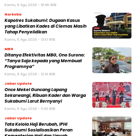
Kamis, 6 Agu 2026 - 18:46 WIB
Narkoba
Kapolres Sukabumi: Dugaan Kasus
yang Libatkan Kades di Ciemas Masih
Tahap Penyelidikan
Kamis, 6 Agu 2026 - 13:51 WIB
MBG
‎Ditanya Efektivitas MBG, Ono Surono:
“Tanya Saja kepada yang Membuat
Programnya”‎
Kamis, 6 Agu 2026 - 12:41 WIB
Jabar Update
Once Mekel Guncang Lapang
Sekarwangi, Ribuan Kader dan Warga
Sukabumi Larut Bernyanyi
Kamis, 6 Agu 2026 - 11:43 WIB
Jabar Update
Tata Kelola Haji Berubah, IPHI
Sukabumi Sosialisasikan Peran
Kementerian Haji dan Umrah