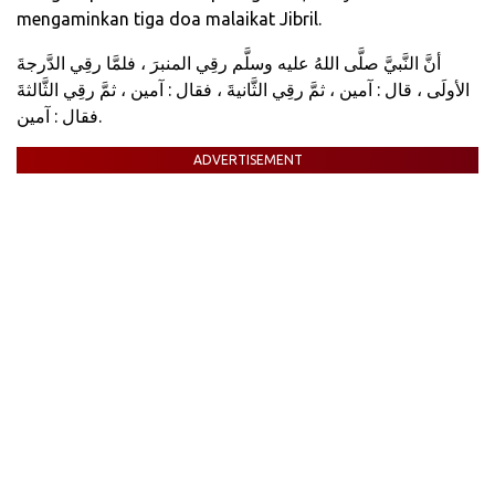
mengaminkan tiga doa malaikat Jibril.
أنَّ النَّبيَّ صلَّى اللهُ عليه وسلَّم رقِي المنبرَ ، فلمَّا رقِي الدَّرجةَ
الأولَى ، قال : آمين ، ثمَّ رقِي الثَّانيةَ ، فقال : آمين ، ثمَّ رقِي الثَّالثةَ
فقال : آمين.
ADVERTISEMENT