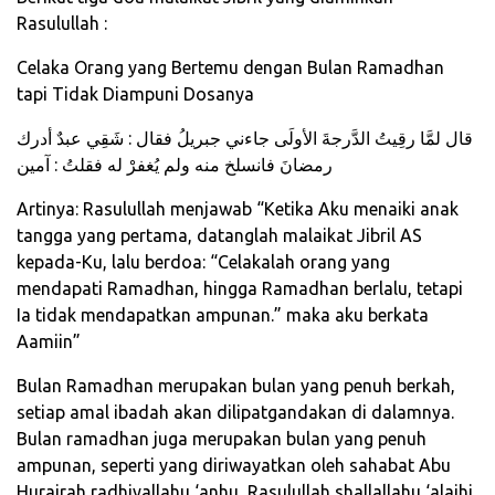
Rasulullah :
Celaka Orang yang Bertemu dengan Bulan Ramadhan
tapi Tidak Diampuni Dosanya
قال لمَّا رقِيتُ الدَّرجةَ الأولَى جاءني جبريلُ فقال : شَقِي عبدٌ أدرك
رمضانَ فانسلخ منه ولم يُغفرْ له فقلتُ : آمين
Artinya: Rasulullah menjawab “Ketika Aku menaiki anak
tangga yang pertama, datanglah malaikat Jibril AS
kepada-Ku, lalu berdoa: “Celakalah orang yang
mendapati Ramadhan, hingga Ramadhan berlalu, tetapi
Ia tidak mendapatkan ampunan.” maka aku berkata
Aamiin”
Bulan Ramadhan merupakan bulan yang penuh berkah,
setiap amal ibadah akan dilipatgandakan di dalamnya.
Bulan ramadhan juga merupakan bulan yang penuh
ampunan, seperti yang diriwayatkan oleh sahabat Abu
Hurairah radhiyallahu ‘anhu, Rasulullah shallallahu ‘alaihi