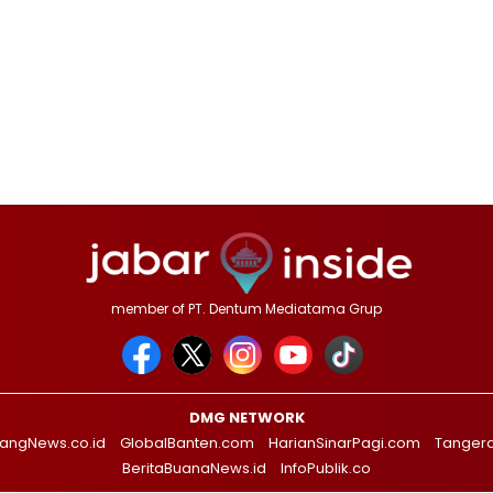
member of PT. Dentum Mediatama Grup
DMG NETWORK
angNews.co.id
GlobalBanten.com
HarianSinarPagi.com
Tanger
BeritaBuanaNews.id
InfoPublik.co