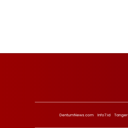
DentumNews.com
Info7.id
Tanger