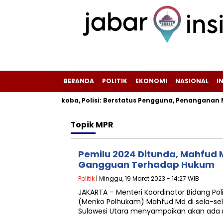
BERANDA
POLITIK
EKONOMI
NASIONAL
I
mi Positif Narkoba, Polisi: Berstatus Pengguna, Penanganan 
Topik
MPR
Pemilu 2024 Ditunda, Mahfud M
Gangguan Terhadap Hukum
Politik
| Minggu, 19 Maret 2023 - 14:27 WIB
JAKARTA – Menteri Koordinator Bidang Po
(Menko Polhukam) Mahfud Md di sela-sel
Sulawesi Utara menyampaikan akan ada