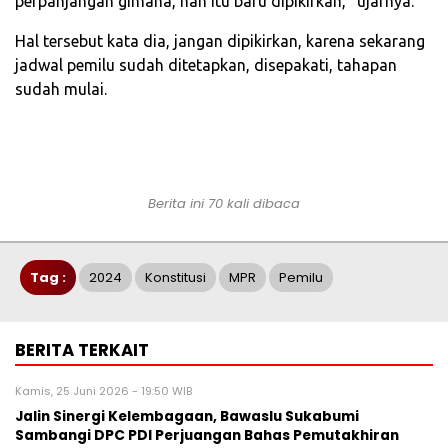
perpanjangan gimana, nah itu baru dipikirkan,” ujarnya.
Hal tersebut kata dia, jangan dipikirkan, karena sekarang
jadwal pemilu sudah ditetapkan, disepakati, tahapan
sudah mulai.
Berita ini 70 kali dibaca
Tag :
2024
Konstitusi
MPR
Pemilu
BERITA TERKAIT
Kamis, 25 Juni 2026 - 19:50 WIB
Jalin Sinergi Kelembagaan, Bawaslu Sukabumi
Sambangi DPC PDI Perjuangan Bahas Pemutakhiran