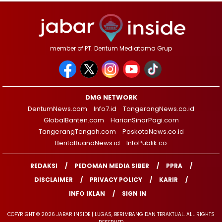
member of PT. Dentum Mediatama Grup
DMG NETWORK
DentumNews.com
Info7.id
TangerangNews.co.id
GlobalBanten.com
HarianSinarPagi.com
TangerangTengah.com
PoskotaNews.co.id
BeritaBuanaNews.id
InfoPublik.co
REDAKSI
PEDOMAN MEDIA SIBER
PPRA
DISCLAIMER
PRIVACY POLICY
KARIR
INFO IKLAN
SIGN IN
COPYRIGHT © 2026 JABAR INSIDE | LUGAS, BERIMBANG DAN TERAKTUAL. ALL RIGHTS