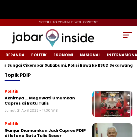
SCROLL TO CONTINUE WITH CONTENT
BERANDA
POLITIK
EKONOMI
NASIONAL
INTERNASIONA
 Sungai Cikembar Sukabumi, Polisi Bawa ke RSUD Sekarwangi‎
Topik
PDIP
Politik
Akhirnya … Megawati Umumkan
Capres di Batu Tulis
Jumat, 21 April 2023 - 17:30 WIB
Politik
Ganjar Diumumkan Jadi Capres PDIP
di Istana Batu Tulis Bogor