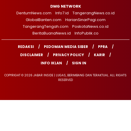
DMG NETWORK
DentumNews.com
Info7.id
TangerangNews.co.id
GlobalBanten.com
HarianSinarPagi.com
TangerangTengah.com
PoskotaNews.co.id
BeritaBuanaNews.id
InfoPublik.co
REDAKSI
PEDOMAN MEDIA SIBER
PPRA
DISCLAIMER
PRIVACY POLICY
KARIR
INFO IKLAN
SIGN IN
COPYRIGHT © 2026 JABAR INSIDE | LUGAS, BERIMBANG DAN TERAKTUAL. ALL RIGHTS
RESERVED