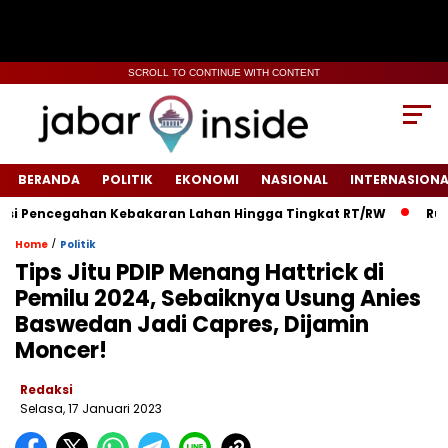
SCROLL TO CONTINUE WITH CONTENT
BERANDA
POLITIK
EKONOMI
NASIONAL
INTERNASIONA
 Pencegahan Kebakaran Lahan Hingga Tingkat RT/RW‎
‎Rumah 
/
Home
Politik
Tips Jitu PDIP Menang Hattrick di
Pemilu 2024, Sebaiknya Usung Anies
Baswedan Jadi Capres, Dijamin
Moncer!
Redaksi
Selasa, 17 Januari 2023