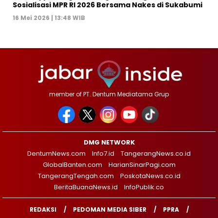
Sosialisasi MPR RI 2026 Bersama Nakes di Sukabumi
16 Mei 2026 | 13:48 WIB
member of PT. Dentum Mediatama Grup
DMG NETWORK
DentumNews.com
Info7.id
TangerangNews.co.id
GlobalBanten.com
HarianSinarPagi.com
TangerangTengah.com
PoskotaNews.co.id
BeritaBuanaNews.id
InfoPublik.co
REDAKSI
PEDOMAN MEDIA SIBER
PPRA