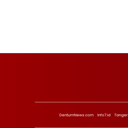
DentumNews.com
Info7.id
Tanger