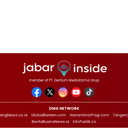
member of PT. Dentum Mediatama Grup
DMG NETWORK
angNews.co.id
GlobalBanten.com
HarianSinarPagi.com
Tanger
BeritaBuanaNews.id
InfoPublik.co