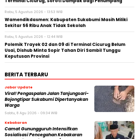
Terminal Cicurug, Soroti Dampak bagi Penumpang
Rabu, 5 Agustus 2026 - 13:53 WIB
Wamendikdasmen: Kabupaten Sukabumi Masih Miliki
Sekitar 56 Ribu Anak Tidak Sekolah
Rabu, 5 Agustus 2026 - 12:44 WIB
Polemik Trayek 02 dan 09 di Terminal Cicurug Belum
Usai, Dishub Minta Sopir Tahan Diri Sambil Tunggu
Keputusan Provinsi
BERITA TERBARU
Jabar Update
Viral! Pengaspalan Jalan Tanjungsari-
Bojongtipar Sukabumi Dipertanyakan
Warga
Sabtu, 8 Agu 2026 - 09:34 WIB
Kebakaran
‎‎Camat Gunungguruh Intensifkan
Sosialisasi Pencegahan Kebakaran