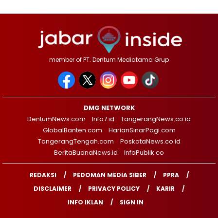
member of PT. Dentum Mediatama Grup
DMG NETWORK
DentumNews.com
Info7.id
TangerangNews.co.id
GlobalBanten.com
HarianSinarPagi.com
TangerangTengah.com
PoskotaNews.co.id
BeritaBuanaNews.id
InfoPublik.co
REDAKSI
PEDOMAN MEDIA SIBER
PPRA
DISCLAIMER
PRIVACY POLICY
KARIR
INFO IKLAN
SIGN IN