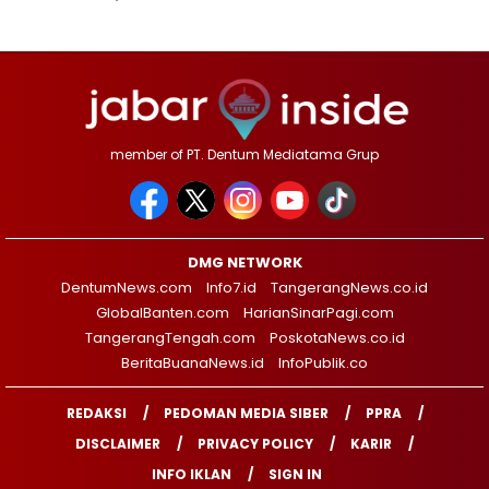
member of PT. Dentum Mediatama Grup
DMG NETWORK
DentumNews.com
Info7.id
TangerangNews.co.id
GlobalBanten.com
HarianSinarPagi.com
TangerangTengah.com
PoskotaNews.co.id
BeritaBuanaNews.id
InfoPublik.co
REDAKSI
PEDOMAN MEDIA SIBER
PPRA
DISCLAIMER
PRIVACY POLICY
KARIR
INFO IKLAN
SIGN IN