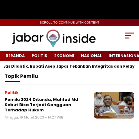
SCROLL TO CONTINUE WITH CONTENT
BERANDA
POLITIK
EKONOMI
NASIONAL
INTERNASIONA
s Dilantik, Bupati Asep Japar Tekankan Integritas dan Pelayanan
Topik
Pemilu
Politik
Pemilu 2024 Ditunda, Mahfud Md
Sebut Bisa Terjadi Gangguan
Terhadap Hukum
Minggu, 19 Maret 2023 - 14:27 WIB