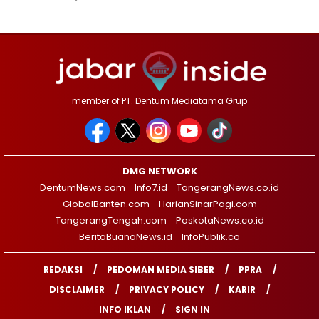
member of PT. Dentum Mediatama Grup
DMG NETWORK
DentumNews.com
Info7.id
TangerangNews.co.id
GlobalBanten.com
HarianSinarPagi.com
TangerangTengah.com
PoskotaNews.co.id
BeritaBuanaNews.id
InfoPublik.co
REDAKSI
PEDOMAN MEDIA SIBER
PPRA
DISCLAIMER
PRIVACY POLICY
KARIR
INFO IKLAN
SIGN IN