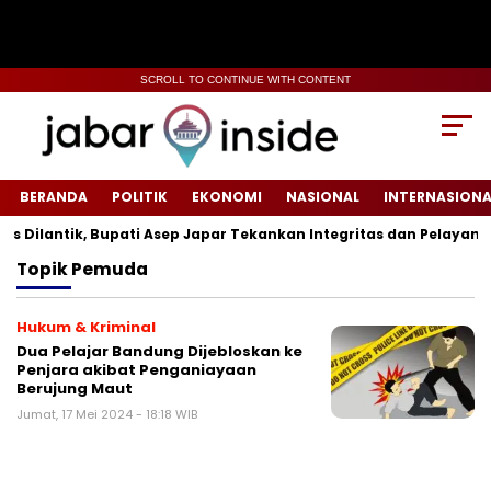
SCROLL TO CONTINUE WITH CONTENT
BERANDA
POLITIK
EKONOMI
NASIONAL
INTERNASIONA
 Dilantik, Bupati Asep Japar Tekankan Integritas dan Pelayanan 
Topik
Pemuda
Hukum & Kriminal
Dua Pelajar Bandung Dijebloskan ke
Penjara akibat Penganiayaan
Berujung Maut
Jumat, 17 Mei 2024 - 18:18 WIB