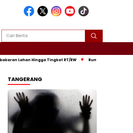
aran Lahan Hingga Tingkat RT/RW‎
‎Rumah Warga di Gununggu
TANGERANG