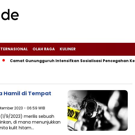
NTERNASIONAL
OLAH RAGA
KULINER
‎‎Camat Gunungguruh Intensifkan Sosialisasi Pencegahan Kebak
a Hamil di Tempat
ptember 2023 - 06:59 WIB
(1/9/2023) merilis sebuah
nkan, di mana menunjukkan
ta kulit hitam…