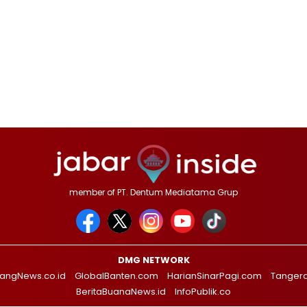
member of PT. Dentum Mediatama Grup
DMG NETWORK
angNews.co.id
GlobalBanten.com
HarianSinarPagi.com
Tanger
BeritaBuanaNews.id
InfoPublik.co