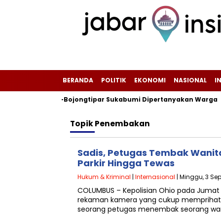
BERANDA
POLITIK
EKONOMI
NASIONAL
I
lan Tanjungsari-Bojongtipar Sukabumi Dipertanyakan Warga
Topik
Penembakan
Sadis, Petugas Tembak Wanit
Parkir Hingga Tewas
Hukum & Kriminal
|
Internasional
| Minggu, 3 Se
COLUMBUS – Kepolisian Ohio pada Jumat 
rekaman kamera yang cukup memprihati
seorang petugas menembak seorang wani