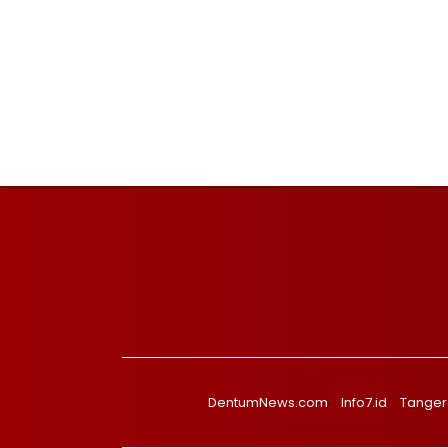
DentumNews.com
Info7.id
Tanger