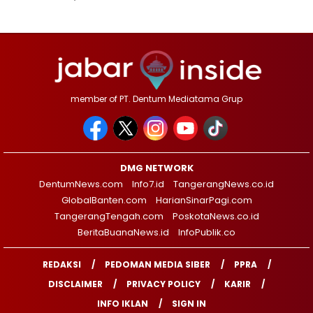
member of PT. Dentum Mediatama Grup
DMG NETWORK
DentumNews.com
Info7.id
TangerangNews.co.id
GlobalBanten.com
HarianSinarPagi.com
TangerangTengah.com
PoskotaNews.co.id
BeritaBuanaNews.id
InfoPublik.co
REDAKSI
PEDOMAN MEDIA SIBER
PPRA
DISCLAIMER
PRIVACY POLICY
KARIR
INFO IKLAN
SIGN IN