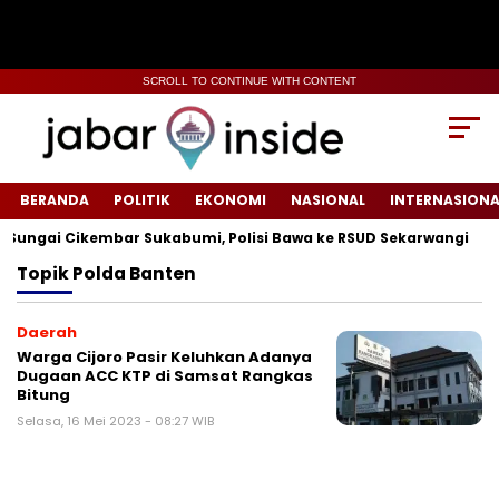
SCROLL TO CONTINUE WITH CONTENT
BERANDA
POLITIK
EKONOMI
NASIONAL
INTERNASIONA
ungai Cikembar Sukabumi, Polisi Bawa ke RSUD Sekarwangi‎
Topik
Polda Banten
Daerah
Warga Cijoro Pasir Keluhkan Adanya
Dugaan ACC KTP di Samsat Rangkas
Bitung
Selasa, 16 Mei 2023 - 08:27 WIB