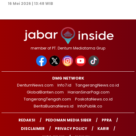
16 Mei 2026 | 13:48 WIB
member of PT. Dentum Mediatama Grup
DMG NETWORK
DentumNews.com
Info7.id
TangerangNews.co.id
GlobalBanten.com
HarianSinarPagi.com
TangerangTengah.com
PoskotaNews.co.id
BeritaBuanaNews.id
InfoPublik.co
REDAKSI
PEDOMAN MEDIA SIBER
PPRA
DISCLAIMER
PRIVACY POLICY
KARIR