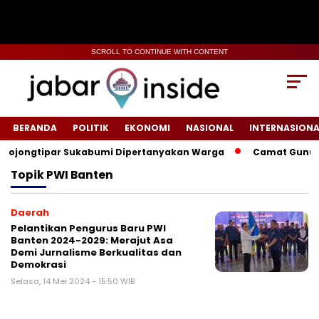
SCROLL TO CONTINUE WITH CONTENT
BERANDA
POLITIK
EKONOMI
NASIONAL
INTERNASIONA
Bojongtipar Sukabumi Dipertanyakan Warga
‎‎Camat Gunung
Topik
PWI Banten
Daerah
Pelantikan Pengurus Baru PWI
Banten 2024-2029: Merajut Asa
Demi Jurnalisme Berkualitas dan
Demokrasi
Selasa, 14 Mei 2024 - 15:50 WIB