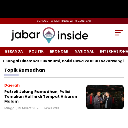
SCROLL TO CONTINUE WITH CONTENT
BERANDA
POLITIK
EKONOMI
NASIONAL
INTERNASIONA
Sungai Cikembar Sukabumi, Polisi Bawa ke RSUD Sekarwangi‎
Topik
Ramadhan
Daerah
Patroli Jelang Ramadhan, Polisi
Temukan Hal Ini di Tempat Hiburan
Malam
Minggu, 19 Maret 2023 - 14:40 WIB