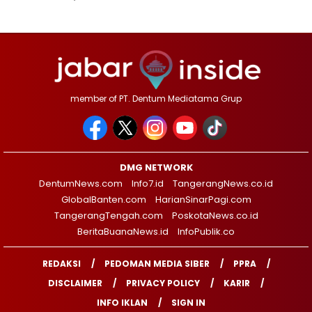
member of PT. Dentum Mediatama Grup
DMG NETWORK
DentumNews.com
Info7.id
TangerangNews.co.id
GlobalBanten.com
HarianSinarPagi.com
TangerangTengah.com
PoskotaNews.co.id
BeritaBuanaNews.id
InfoPublik.co
REDAKSI
PEDOMAN MEDIA SIBER
PPRA
DISCLAIMER
PRIVACY POLICY
KARIR
INFO IKLAN
SIGN IN