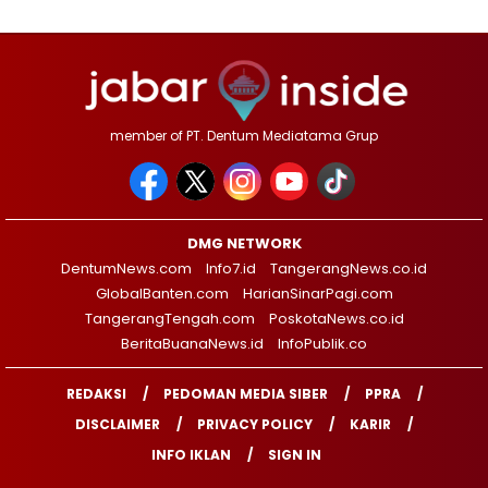
member of PT. Dentum Mediatama Grup
DMG NETWORK
DentumNews.com
Info7.id
TangerangNews.co.id
GlobalBanten.com
HarianSinarPagi.com
TangerangTengah.com
PoskotaNews.co.id
BeritaBuanaNews.id
InfoPublik.co
REDAKSI
PEDOMAN MEDIA SIBER
PPRA
DISCLAIMER
PRIVACY POLICY
KARIR
INFO IKLAN
SIGN IN