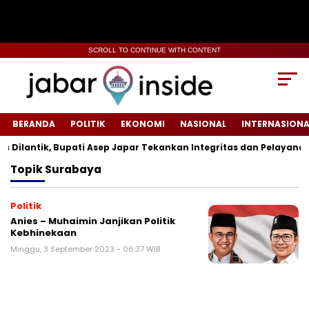
SCROLL TO CONTINUE WITH CONTENT
BERANDA
POLITIK
EKONOMI
NASIONAL
INTERNASIONA
ilantik, Bupati Asep Japar Tekankan Integritas dan Pelayanan Pu
Topik
Surabaya
Politik
Anies – Muhaimin Janjikan Politik
Kebhinekaan
Minggu, 3 September 2023 - 06:37 WIB