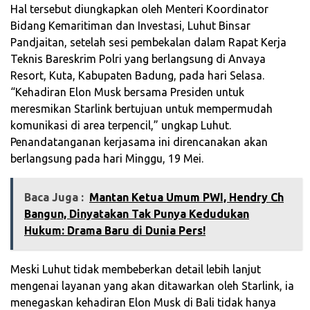
Hal tersebut diungkapkan oleh Menteri Koordinator
Bidang Kemaritiman dan Investasi, Luhut Binsar
Pandjaitan, setelah sesi pembekalan dalam Rapat Kerja
Teknis Bareskrim Polri yang berlangsung di Anvaya
Resort, Kuta, Kabupaten Badung, pada hari Selasa.
“Kehadiran Elon Musk bersama Presiden untuk
meresmikan Starlink bertujuan untuk mempermudah
komunikasi di area terpencil,” ungkap Luhut.
Penandatanganan kerjasama ini direncanakan akan
berlangsung pada hari Minggu, 19 Mei.
Baca Juga :
Mantan Ketua Umum PWI, Hendry Ch
Bangun, Dinyatakan Tak Punya Kedudukan
Hukum: Drama Baru di Dunia Pers!
Meski Luhut tidak membeberkan detail lebih lanjut
mengenai layanan yang akan ditawarkan oleh Starlink, ia
menegaskan kehadiran Elon Musk di Bali tidak hanya