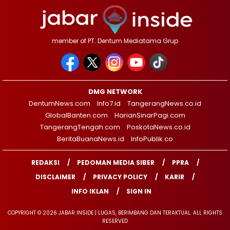
member of PT. Dentum Mediatama Grup
DMG NETWORK
DentumNews.com
Info7.id
TangerangNews.co.id
GlobalBanten.com
HarianSinarPagi.com
TangerangTengah.com
PoskotaNews.co.id
BeritaBuanaNews.id
InfoPublik.co
REDAKSI
PEDOMAN MEDIA SIBER
PPRA
DISCLAIMER
PRIVACY POLICY
KARIR
INFO IKLAN
SIGN IN
COPYRIGHT © 2026 JABAR INSIDE | LUGAS, BERIMBANG DAN TERAKTUAL. ALL RIGHTS
RESERVED