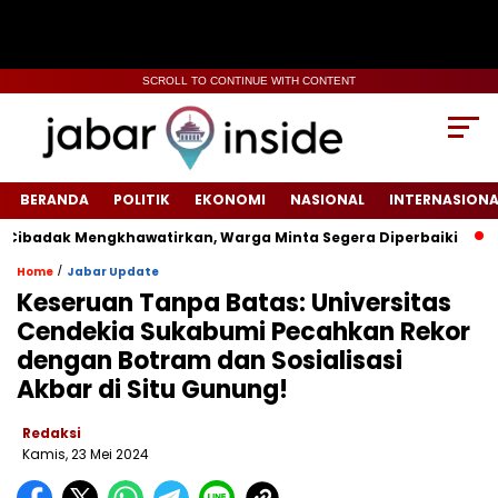
SCROLL TO CONTINUE WITH CONTENT
BERANDA
POLITIK
EKONOMI
NASIONAL
INTERNASIONA
Cibadak Mengkhawatirkan, Warga Minta Segera Diperbaiki
Vir
/
Home
Jabar Update
Keseruan Tanpa Batas: Universitas
Cendekia Sukabumi Pecahkan Rekor
dengan Botram dan Sosialisasi
Akbar di Situ Gunung!
Redaksi
Kamis, 23 Mei 2024