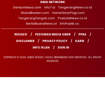
DMG NETWORK
DentumNews.com
Info7.id
TangerangNews.co.id
GlobalBanten.com
HarianSinarPagi.com
TangerangTengah.com
PoskotaNews.co.id
BeritaBuanaNews.id
InfoPublik.co
REDAKSI
PEDOMAN MEDIA SIBER
PPRA
DISCLAIMER
PRIVACY POLICY
KARIR
INFO IKLAN
SIGN IN
COPYRIGHT © 2026 JABAR INSIDE | LUGAS, BERIMBANG DAN TERAKTUAL. ALL RIGHTS
RESERVED