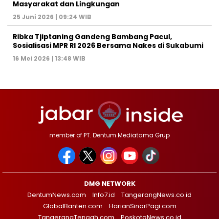
Masyarakat dan Lingkungan‎
25 Juni 2026 | 09:24 WIB
Ribka Tjiptaning Gandeng Bambang Pacul,
Sosialisasi MPR RI 2026 Bersama Nakes di Sukabumi
16 Mei 2026 | 13:48 WIB
member of PT. Dentum Mediatama Grup
DMG NETWORK
DentumNews.com
Info7.id
TangerangNews.co.id
GlobalBanten.com
HarianSinarPagi.com
TangerangTengah.com
PoskotaNews.co.id