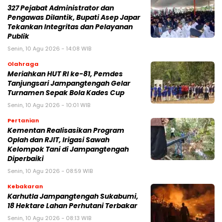
327 Pejabat Administrator dan
Pengawas Dilantik, Bupati Asep Japar
Tekankan Integritas dan Pelayanan
Publik
Senin, 10 Agu 2026 - 14:08 WIB
Olahraga
Meriahkan HUT RI ke-81, Pemdes
Tanjungsari Jampangtengah Gelar
Turnamen Sepak Bola Kades Cup
Senin, 10 Agu 2026 - 10:01 WIB
Pertanian
Kementan Realisasikan Program
Oplah dan RJIT, Irigasi Sawah
Kelompok Tani di Jampangtengah
Diperbaiki
Senin, 10 Agu 2026 - 08:59 WIB
Kebakaran
‎Karhutla Jampangtengah Sukabumi,
18 Hektare Lahan Perhutani Terbakar
Senin, 10 Agu 2026 - 08:13 WIB