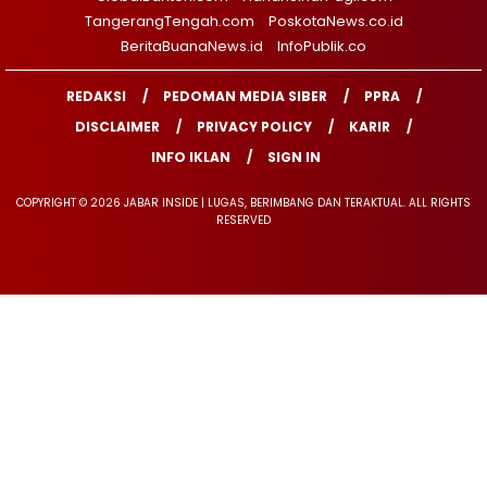
TangerangTengah.com
PoskotaNews.co.id
BeritaBuanaNews.id
InfoPublik.co
REDAKSI
PEDOMAN MEDIA SIBER
PPRA
DISCLAIMER
PRIVACY POLICY
KARIR
INFO IKLAN
SIGN IN
COPYRIGHT © 2026 JABAR INSIDE | LUGAS, BERIMBANG DAN TERAKTUAL. ALL RIGHTS
RESERVED