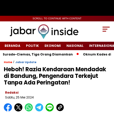
SCROLL TO CONTINUE WITH CONTENT
BERANDA
POLITIK
EKONOMI
NASIONAL
INTERNASIONA
ade-Ciemas, Tiga Orang Diamankan
Oknum Kades di Sukabum
/
Home
Jabar Update
Heboh! Razia Kendaraan Mendadak
di Bandung, Pengendara Terkejut
Tanpa Ada Peringatan!
Redaksi
Sabtu, 25 Mei 2024