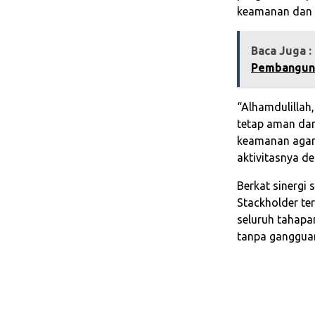
keamanan dan k
Baca Juga :
Pembanguna
“Alhamdulillah,
tetap aman dan
keamanan agar
aktivitasnya d
Berkat sinergi 
Stackholder te
seluruh tahapa
tanpa ganggua