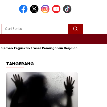
n Tegaskan Proses Penanganan Berjalan
‎Trayek 02 Keberat
TANGERANG