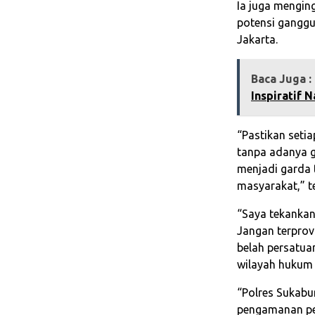
Ia juga mengin
potensi ganggu
Jakarta.
Baca Juga :
Inspiratif 
“Pastikan seti
tanpa adanya g
menjadi garda
masyarakat,” t
“Saya tekankan 
Jangan terprov
belah persatua
wilayah hukum 
“Polres Sukab
pengamanan pel