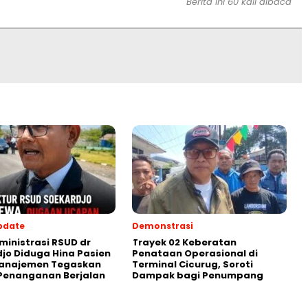
Berita ini 60 kali dibaca
pdate
Demonstrasi
ministrasi RSUD dr
‎Trayek 02 Keberatan
jo Diduga Hina Pasien
Penataan Operasional di
Manajemen Tegaskan
Terminal Cicurug, Soroti
Penanganan Berjalan
Dampak bagi Penumpang