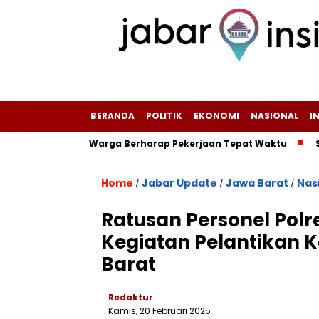
BERANDA
POLITIK
EKONOMI
NASIONAL
I
h–Sinagar, Warga Berharap Pekerjaan Tepat Waktu
Staf Ad
Home
Jabar Update
Jawa Barat
Nas
/
/
/
Ratusan Personel Pol
Kegiatan Pelantikan K
Barat
Redaktur
Kamis, 20 Februari 2025