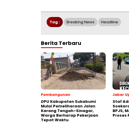
Tag :
Breaking News
Headline
Berita Terbaru
Pembangunan
Jabar U
‎DPU Kabupaten Sukabumi
Staf Ad
Mulai Pemeliharaan Jalan
Soekard
Karang Tengah–Sinagar,
BPJS, 
Warga Berharap Pekerjaan
Proses 
Tepat Waktu