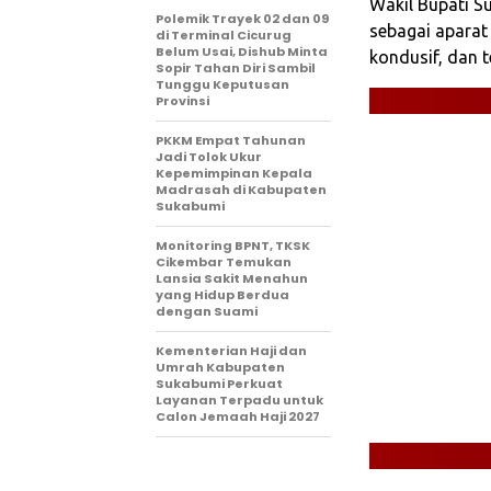
Wakil Bupati S
Polemik Trayek 02 dan 09
sebagai aparat
di Terminal Cicurug
Belum Usai, Dishub Minta
kondusif, dan t
Sopir Tahan Diri Sambil
Tunggu Keputusan
Provinsi
PKKM Empat Tahunan
Jadi Tolok Ukur
Kepemimpinan Kepala
Madrasah di Kabupaten
Sukabumi
‎Monitoring BPNT, TKSK
Cikembar Temukan
Lansia Sakit Menahun
yang Hidup Berdua
dengan Suami
Kementerian Haji dan
Umrah Kabupaten
Sukabumi Perkuat
Layanan Terpadu untuk
Calon Jemaah Haji 2027