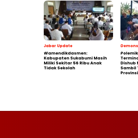
Jabar Update
Demonst
Wamendikdasmen:
Polemik
Kabupaten Sukabumi Masih
Termina
Miliki Sekitar 56 Ribu Anak
Dishub 
Tidak Sekolah
Sambil
Provinsi