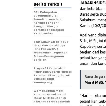
JABARINSIDE
Berita Terkait
dan ketertiban
‎DPU Kabupaten
Barat serta Bup
Sukabumi Mulai
Pemeliharaan Jalan
Sukabumi meng
Karang Tengah–
Kamis (20/2/20
Sinagar, Warga
Berharap Pekerjaan
Tepat Waktu
Apel yang dipi
S.I.K., M.Si., i
Staf Administrasi RSUD
dr Soekardjo Diduga
Kapolsek, serta
Hina Pasien BPJS,
bagian dari ke
Manajemen Tegaskan
Proses Penanganan
pelantikan yang
Berjalan
aman dan kondu
‎Trayek 02 Keberatan
Penataan Operasional di
Terminal Cicurug, Soroti
Baca Juga :
Dampak bagi
Moril MBS: 
Penumpang
Wamendikdasmen:
Kabupaten Sukabumi
“Hari ini kita
Masih Miliki Sekitar 56
pelantikan Gub
Ribu Anak Tidak Sekolah