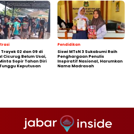
rasi
Pendidikan
 Trayek 02 dan 09 di
‎Siswi MTsN 3 Sukabumi Raih
l Cicurug Belum Usai,
Penghargaan Penulis
Minta Sopir Tahan Diri
Inspiratif Nasional, Harumkan
 Tunggu Keputusan
Nama Madrasah‎