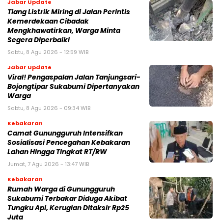
Jabar Update
Tiang Listrik Miring di Jalan Perintis
Kemerdekaan Cibadak
Mengkhawatirkan, Warga Minta
Segera Diperbaiki
Sabtu, 8 Agu 2026 - 12:59 WIB
Jabar Update
Viral! Pengaspalan Jalan Tanjungsari-
Bojongtipar Sukabumi Dipertanyakan
Warga
Sabtu, 8 Agu 2026 - 09:34 WIB
Kebakaran
‎‎Camat Gunungguruh Intensifkan
Sosialisasi Pencegahan Kebakaran
Lahan Hingga Tingkat RT/RW‎
Jumat, 7 Agu 2026 - 13:47 WIB
Kebakaran
‎Rumah Warga di Gunungguruh
Sukabumi Terbakar Diduga Akibat
Tungku Api, Kerugian Ditaksir Rp25
Juta