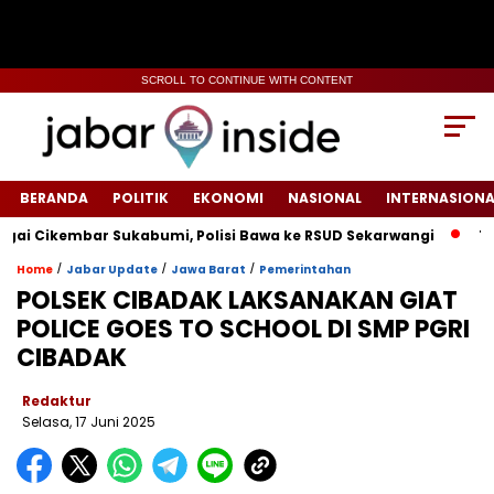
SCROLL TO CONTINUE WITH CONTENT
BERANDA
POLITIK
EKONOMI
NASIONAL
INTERNASIONA
ikembar Sukabumi, Polisi Bawa ke RSUD Sekarwangi‎
Tiang L
/
/
/
Home
Jabar Update
Jawa Barat
Pemerintahan
POLSEK CIBADAK LAKSANAKAN GIAT
POLICE GOES TO SCHOOL DI SMP PGRI
CIBADAK
Redaktur
Selasa, 17 Juni 2025