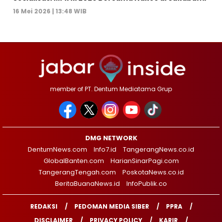
16 Mei 2026 | 13:48 WIB
member of PT. Dentum Mediatama Grup
DMG NETWORK
DentumNews.com
Info7.id
TangerangNews.co.id
GlobalBanten.com
HarianSinarPagi.com
TangerangTengah.com
PoskotaNews.co.id
BeritaBuanaNews.id
InfoPublik.co
REDAKSI
PEDOMAN MEDIA SIBER
PPRA
DISCLAIMER
PRIVACY POLICY
KARIR