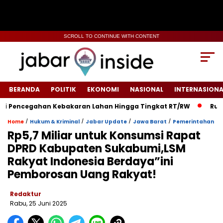
SCROLL TO CONTINUE WITH CONTENT
BERANDA
POLITIK
EKONOMI
NASIONAL
INTERNASIONA
encegahan Kebakaran Lahan Hingga Tingkat RT/RW‎
‎Rumah Wa
/
/
/
/
Home
Hukum & Kriminal
Jabar Update
Jawa Barat
Pemerintahan
Rp5,7 Miliar untuk Konsumsi Rapat
DPRD Kabupaten Sukabumi,LSM
Rakyat Indonesia Berdaya”ini
Pemborosan Uang Rakyat!
Redaktur
Rabu, 25 Juni 2025