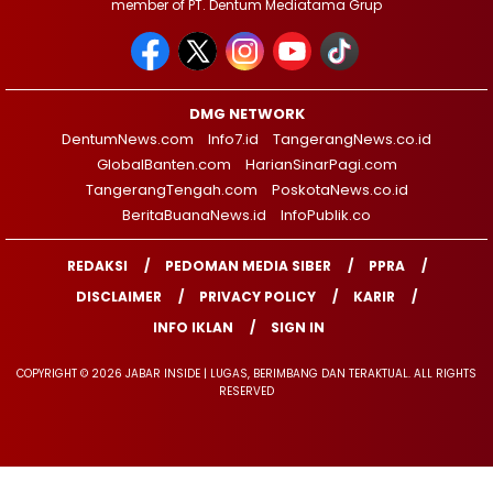
member of PT. Dentum Mediatama Grup
DMG NETWORK
DentumNews.com
Info7.id
TangerangNews.co.id
GlobalBanten.com
HarianSinarPagi.com
TangerangTengah.com
PoskotaNews.co.id
BeritaBuanaNews.id
InfoPublik.co
REDAKSI
PEDOMAN MEDIA SIBER
PPRA
DISCLAIMER
PRIVACY POLICY
KARIR
INFO IKLAN
SIGN IN
COPYRIGHT © 2026 JABAR INSIDE | LUGAS, BERIMBANG DAN TERAKTUAL. ALL RIGHTS
RESERVED