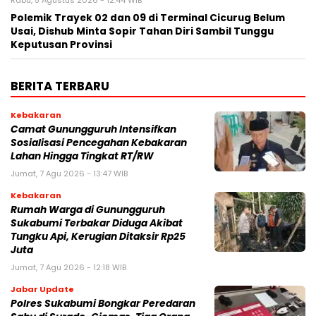
Polemik Trayek 02 dan 09 di Terminal Cicurug Belum
Usai, Dishub Minta Sopir Tahan Diri Sambil Tunggu
Keputusan Provinsi
BERITA TERBARU
Kebakaran
‎‎Camat Gunungguruh Intensifkan
Sosialisasi Pencegahan Kebakaran
Lahan Hingga Tingkat RT/RW‎
Jumat, 7 Agu 2026 - 13:47 WIB
Kebakaran
‎Rumah Warga di Gunungguruh
Sukabumi Terbakar Diduga Akibat
Tungku Api, Kerugian Ditaksir Rp25
Juta
Jumat, 7 Agu 2026 - 12:18 WIB
Jabar Update
Polres Sukabumi Bongkar Peredaran