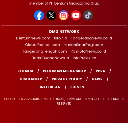
member of PT. Dentum Mediatama Grup
DMG NETWORK
DentumNews.com
Info7.id
TangerangNews.co.id
GlobalBanten.com
HarianSinarPagi.com
TangerangTengah.com
PoskotaNews.co.id
BeritaBuanaNews.id
InfoPublik.co
REDAKSI
PEDOMAN MEDIA SIBER
PPRA
DISCLAIMER
PRIVACY POLICY
KARIR
INFO IKLAN
SIGN IN
COPYRIGHT © 2026 JABAR INSIDE | LUGAS, BERIMBANG DAN TERAKTUAL. ALL RIGHTS
RESERVED