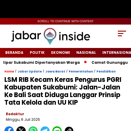
SCROLL TO CONTINUE WITH CONTENT
BERANDA
POLITIK
EKONOMI
NASIONAL
INTERNASIONA
ar Sukabumi Dipertanyakan Warga
‎‎Camat Gunungguruh Inte
/
/
/
/
Home
Jabar Update
Jawa Barat
Pemerintahan
Pendidikan
LSM RIB Kecam Keras Pengurus PGRI
Kabupaten Sukabumi: Jalan-Jalan
Ke Bali Saat Diduga Langgar Prinsip
Tata Kelola dan UU KIP
Redaktur
Minggu, 6 Juli 2025