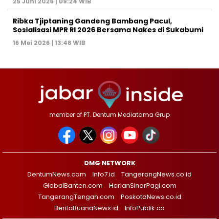
25 Juni 2026 | 09:24 WIB
Ribka Tjiptaning Gandeng Bambang Pacul,
Sosialisasi MPR RI 2026 Bersama Nakes di Sukabumi
16 Mei 2026 | 13:48 WIB
member of PT. Dentum Mediatama Grup
DMG NETWORK
DentumNews.com
Info7.id
TangerangNews.co.id
GlobalBanten.com
HarianSinarPagi.com
TangerangTengah.com
PoskotaNews.co.id
BeritaBuanaNews.id
InfoPublik.co