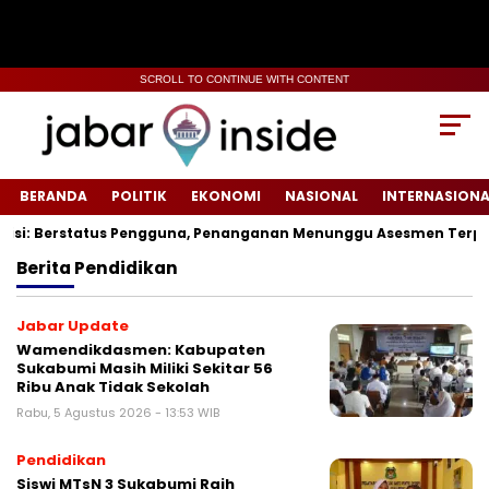
SCROLL TO CONTINUE WITH CONTENT
BERANDA
POLITIK
EKONOMI
NASIONAL
INTERNASIONA
i: Berstatus Pengguna, Penanganan Menunggu Asesmen Terpadu
Berita
Pendidikan
Jabar Update
Wamendikdasmen: Kabupaten
Sukabumi Masih Miliki Sekitar 56
Ribu Anak Tidak Sekolah
Rabu, 5 Agustus 2026 - 13:53 WIB
Pendidikan
‎Siswi MTsN 3 Sukabumi Raih