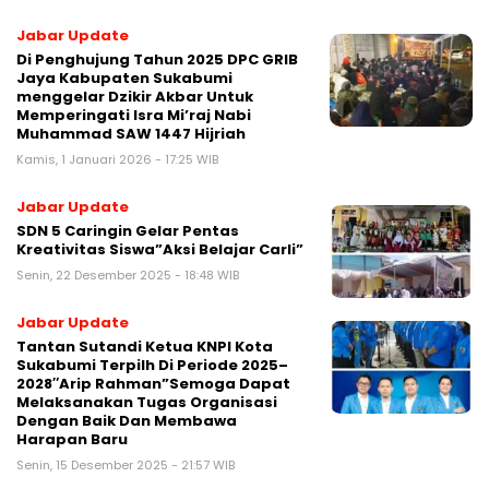
Jabar Update
Di Penghujung Tahun 2025 DPC GRIB
Jaya Kabupaten Sukabumi
menggelar Dzikir Akbar Untuk
Memperingati Isra Mi’raj Nabi
Muhammad SAW 1447 Hijriah
Kamis, 1 Januari 2026 - 17:25 WIB
Jabar Update
SDN 5 Caringin Gelar Pentas
Kreativitas Siswa”Aksi Belajar Carli”
Senin, 22 Desember 2025 - 18:48 WIB
Jabar Update
Tantan Sutandi Ketua KNPI Kota
Sukabumi Terpilh Di Periode 2025–
2028″Arip Rahman”Semoga Dapat
Melaksanakan Tugas Organisasi
Dengan Baik Dan Membawa
Harapan Baru
Senin, 15 Desember 2025 - 21:57 WIB