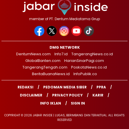
member of PT. Dentum Mediatama Grup
DMG NETWORK
DentumNews.com
Info7.id
TangerangNews.co.id
GlobalBanten.com
HarianSinarPagi.com
TangerangTengah.com
PoskotaNews.co.id
BeritaBuanaNews.id
InfoPublik.co
REDAKSI
PEDOMAN MEDIA SIBER
PPRA
DISCLAIMER
PRIVACY POLICY
KARIR
INFO IKLAN
SIGN IN
COPYRIGHT © 2026 JABAR INSIDE | LUGAS, BERIMBANG DAN TERAKTUAL. ALL RIGHTS
RESERVED