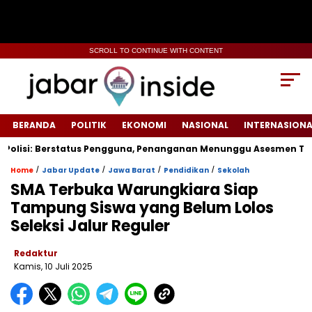
SCROLL TO CONTINUE WITH CONTENT
BERANDA
POLITIK
EKONOMI
NASIONAL
INTERNASIONA
lisi: Berstatus Pengguna, Penanganan Menunggu Asesmen Terpad
/
/
/
/
Home
Jabar Update
Jawa Barat
Pendidikan
Sekolah
‎SMA Terbuka Warungkiara Siap
Tampung Siswa yang Belum Lolos
Seleksi Jalur Reguler‎
Redaktur
Kamis, 10 Juli 2025