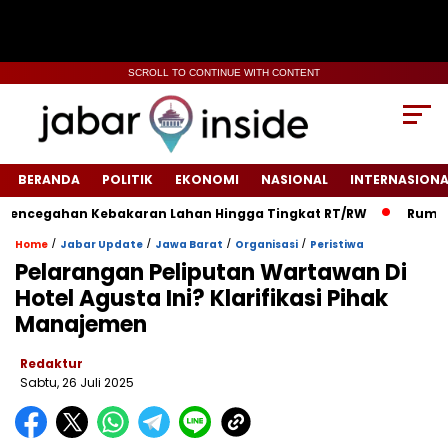
SCROLL TO CONTINUE WITH CONTENT
BERANDA
POLITIK
EKONOMI
NASIONAL
INTERNASIONA
cegahan Kebakaran Lahan Hingga Tingkat RT/RW‎
‎Rumah War
/
/
/
/
Home
Jabar Update
Jawa Barat
Organisasi
Peristiwa
Pelarangan Peliputan Wartawan Di
Hotel Agusta Ini? Klarifikasi Pihak
Manajemen
Redaktur
Sabtu, 26 Juli 2025