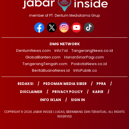
member of PT. Dentum Mediatama Grup
DMG NETWORK
DentumNews.com
Info7.id
TangerangNews.co.id
GlobalBanten.com
HarianSinarPagi.com
TangerangTengah.com
PoskotaNews.co.id
BeritaBuanaNews.id
InfoPublik.co
REDAKSI
PEDOMAN MEDIA SIBER
PPRA
DISCLAIMER
PRIVACY POLICY
KARIR
INFO IKLAN
SIGN IN
COPYRIGHT © 2026 JABAR INSIDE | LUGAS, BERIMBANG DAN TERAKTUAL. ALL RIGHTS
RESERVED