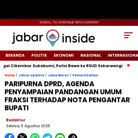
SCROLL TO CONTINUE WITH CONTENT
BERANDA
POLITIK
EKONOMI
NASIONAL
INTERNASIONA
 Cikembar Sukabumi, Polisi Bawa ke RSUD Sekarwangi‎
Tiang
/
/
/
Home
Jabar Update
Jawa Barat
Pemerintahan
‎PARIPURNA DPRD, AGENDA
PENYAMPAIAN PANDANGAN UMUM
FRAKSI TERHADAP NOTA PENGANTAR
BUPATI
Redaktur
Selasa, 5 Agustus 2025