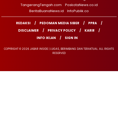
TangerangTengah.com
PoskotaNews.co.id
BeritaBuanaNews.id
InfoPublik.co
REDAKSI
PEDOMAN MEDIA SIBER
PPRA
DISCLAIMER
PRIVACY POLICY
KARIR
INFO IKLAN
SIGN IN
COPYRIGHT © 2026 JABAR INSIDE | LUGAS, BERIMBANG DAN TERAKTUAL. ALL RIGHTS
RESERVED