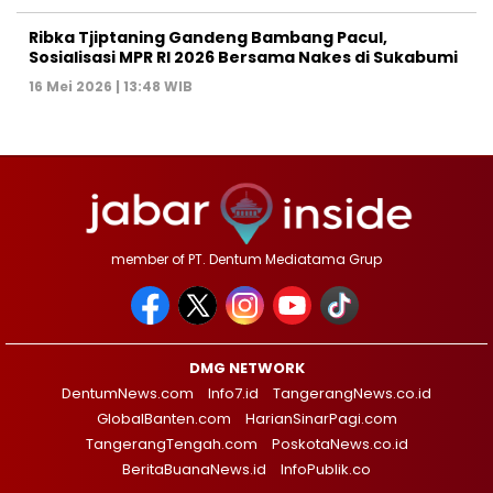
Ribka Tjiptaning Gandeng Bambang Pacul,
Sosialisasi MPR RI 2026 Bersama Nakes di Sukabumi
16 Mei 2026 | 13:48 WIB
member of PT. Dentum Mediatama Grup
DMG NETWORK
DentumNews.com
Info7.id
TangerangNews.co.id
GlobalBanten.com
HarianSinarPagi.com
TangerangTengah.com
PoskotaNews.co.id
BeritaBuanaNews.id
InfoPublik.co