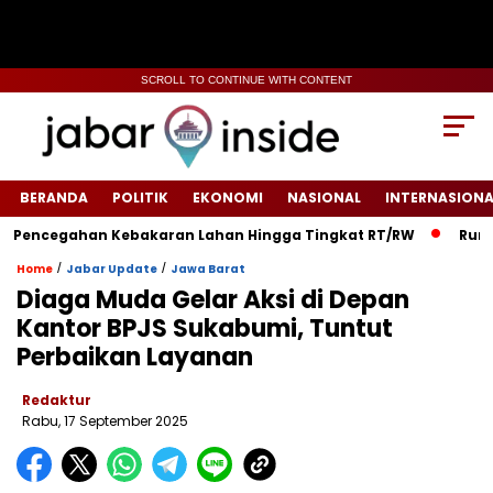
SCROLL TO CONTINUE WITH CONTENT
BERANDA
POLITIK
EKONOMI
NASIONAL
INTERNASIONA
cegahan Kebakaran Lahan Hingga Tingkat RT/RW‎
‎Rumah Warg
/
/
Home
Jabar Update
Jawa Barat
Diaga Muda Gelar Aksi di Depan
Kantor BPJS Sukabumi, Tuntut
Perbaikan Layanan
Redaktur
Rabu, 17 September 2025