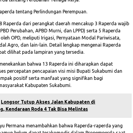
aperda tentang Perlindungan Perempuan.
 8 Raperda dari perangkat daerah mencakup 3 Raperda wajib
APBD Perubahan, APBD Murni, dan LPPD) serta 5 Raperda
oleh OPD, meliputi Irigasi, Pernyataan Modal Pariwisata,
al Agro, dan lain-lain. Detail lengkap mengenai Raperda
at dilihat pada lampiran yang tersedia.
menekankan bahwa 13 Raperda ini diharapkan dapat
s percepatan pencapaian visi misi Bupati Sukabumi dan
pak positif serta manfaat yang signifikan bagi
 masyarakat Kabupaten Sukabumi.
‎Longsor Tutup Akses Jalan Kabupaten di
g, Kendaraan Roda 4 Tak Bisa Melintas
 Bayu Permana menambahkan bahwa Raperda-raperda yang
n namun belum dapat terakomodir dalam Propemperda saat