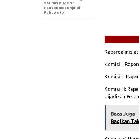
Selidiki Dugaan
Penyebab Banjir di
Pohuwato‎
Raperda inisiat
Komisi I: Rape
Komisi II: Rap
Komisi III: Ra
dijadikan Perda
Baca Juga :
Bagikan Tak
Komisi IV: Rap