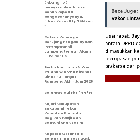
( Abang Ijo )
menyerahkan kuasa
Baca Juga :
penuh kepada
pengacaranyanya,
Rakor Linta
“Urus Kasus PRp 35 Miliar
“
Usai rapat, Ba
Cekcok Keluarga
Berujung Penganiayaan,
antara DPRD da
Perempuan di
dimasukkan ke 
Jampangtengah Alami
Luka Serius
merupakan prak
prakarsa dari 
‎Perbaikan Jalan A. Yani
Palabuhanratu Dikebut,
Dinas PU Target
Rampung Akhir Juni 2026
Selamat Idul Fitri 1447 H
‎Kejari Kabupaten
Sukabumi Tebar
Kebaikan Ramadan,
Bagikan Takjil dan
Santuni Anak Yatim
‎Kapolda Gorontalo
Bentuk Tim Investigasi,