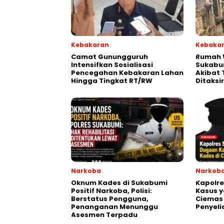
Kebakaran
Kebaka
‎‎Camat Gunungguruh
‎Rumah
Intensifkan Sosialisasi
Sukabu
Pencegahan Kebakaran Lahan
Akibat 
Hingga Tingkat RT/RW‎
Ditaksi
Narkoba
Narkob
Oknum Kades di Sukabumi
Kapolr
Positif Narkoba, Polisi:
Kasus y
Berstatus Pengguna,
Ciemas
Penanganan Menunggu
Penyeli
Asesmen Terpadu