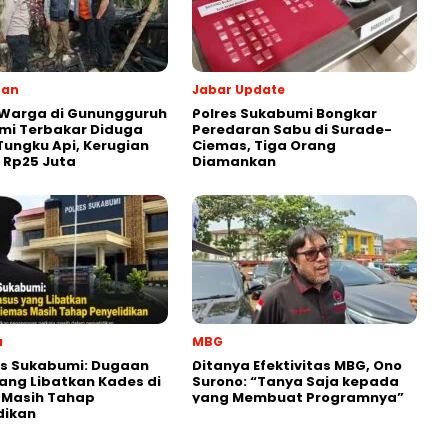
ran
Jabar Update
 Warga di Gunungguruh
Polres Sukabumi Bongkar
mi Terbakar Diduga
Peredaran Sabu di Surade-
Tungku Api, Kerugian
Ciemas, Tiga Orang
r Rp25 Juta
Diamankan
a
MBG
es Sukabumi: Dugaan
‎Ditanya Efektivitas MBG, Ono
ang Libatkan Kades di
Surono: “Tanya Saja kepada
 Masih Tahap
yang Membuat Programnya”‎
dikan