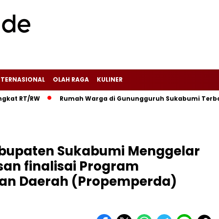
NTERNASIONAL
OLAH RAGA
KULINER
RW‎
‎Rumah Warga di Gunungguruh Sukabumi Terbakar Diduga
bupaten Sukabumi Menggelar
an finalisai Program
an Daerah (Propemperda)