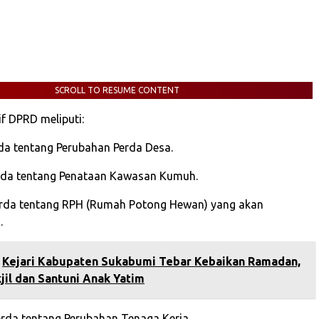
SCROLL TO RESUME CONTENT
if DPRD meliputi:
rda tentang Perubahan Perda Desa.
erda tentang Penataan Kawasan Kumuh.
perda tentang RPH (Rumah Potong Hewan) yang akan
.
‎Kejari Kabupaten Sukabumi Tebar Kebaikan Ramadan,
jil dan Santuni Anak Yatim
erda tentang Perubahan Tenaga Kerja.