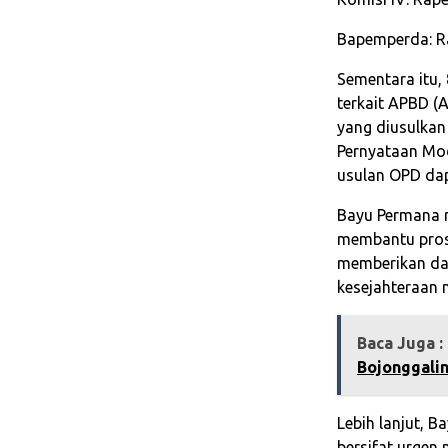
Bapemperda: R
Sementara itu,
terkait APBD (
yang diusulkan 
Pernyataan Mod
usulan OPD dap
Bayu Permana 
membantu prose
memberikan dam
kesejahteraan
Baca Juga :
Bojonggalin
Lebih lanjut,
bersifat urge