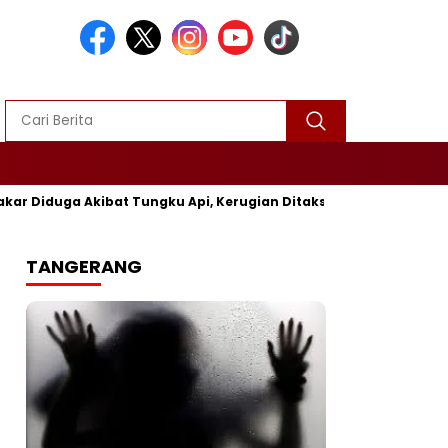
 Akibat Tungku Api, Kerugian Ditaksir Rp25 Juta
Polres S
TANGERANG