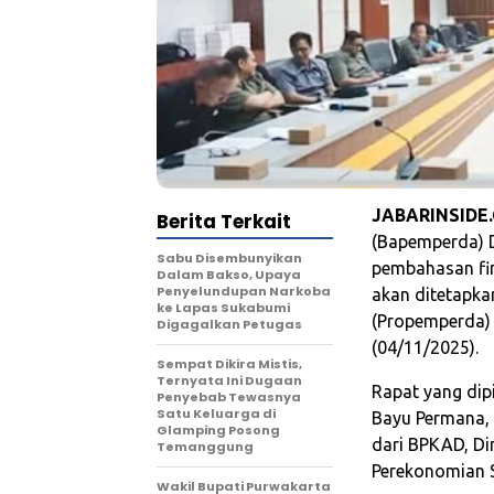
JABARINSIDE
Berita Terkait
(Bapemperda) D
Sabu Disembunyikan
pembahasan fin
Dalam Bakso, Upaya
Penyelundupan Narkoba
akan ditetapk
ke Lapas Sukabumi
(Propemperda) 
Digagalkan Petugas
(04/11/2025).
Sempat Dikira Mistis,
Ternyata Ini Dugaan
Rapat yang di
Penyebab Tewasnya
Satu Keluarga di
Bayu Permana, 
Glamping Posong
dari BPKAD, Di
Temanggung
Perekonomian 
‎Wakil Bupati Purwakarta