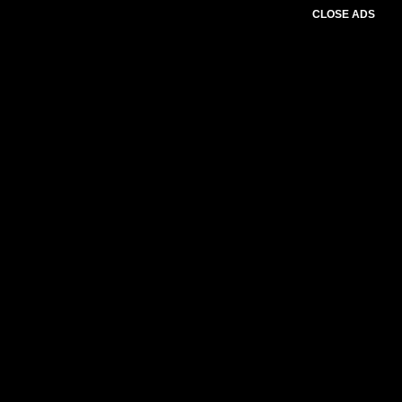
CLOSE ADS
Baca Juga :
Pesta Gay Berkedok Family
Gathering di Puncak Bogor, 75 Orang
Diamankan