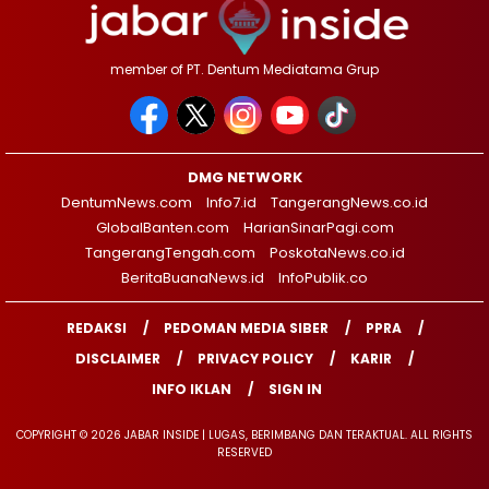
member of PT. Dentum Mediatama Grup
DMG NETWORK
DentumNews.com
Info7.id
TangerangNews.co.id
GlobalBanten.com
HarianSinarPagi.com
TangerangTengah.com
PoskotaNews.co.id
BeritaBuanaNews.id
InfoPublik.co
REDAKSI
PEDOMAN MEDIA SIBER
PPRA
DISCLAIMER
PRIVACY POLICY
KARIR
INFO IKLAN
SIGN IN
COPYRIGHT © 2026 JABAR INSIDE | LUGAS, BERIMBANG DAN TERAKTUAL. ALL RIGHTS
RESERVED