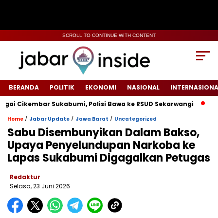
SCROLL TO CONTINUE WITH CONTENT
BERANDA
POLITIK
EKONOMI
NASIONAL
INTERNASIONA
Cikembar Sukabumi, Polisi Bawa ke RSUD Sekarwangi‎
Tiang 
/
/
/
Home
Jabar Update
Jawa Barat
Uncategorized
Sabu Disembunyikan Dalam Bakso,
Upaya Penyelundupan Narkoba ke
Lapas Sukabumi Digagalkan Petugas
Redaktur
Selasa, 23 Juni 2026