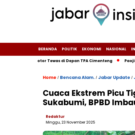
BERANDA
POLITIK
EKONOMI
NASIONAL
I
ngendara Motor Tewas di Depan TPA Cimenteng
Paoji Nurja
Home
Bencana Alam.
Jabar Update
/
/
/
Cuaca Ekstrem Picu Ti
Sukabumi, BPBD Imba
Redaktur
Minggu, 23 November 2025