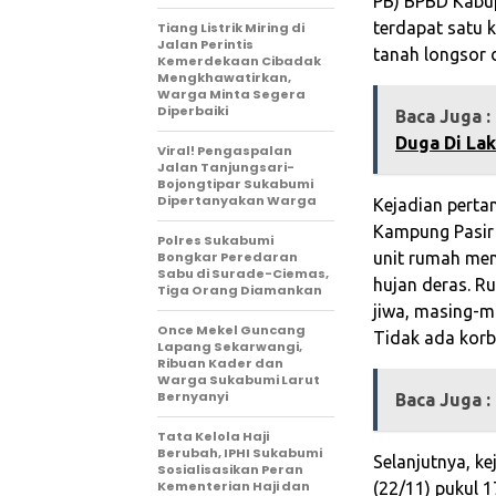
PB) BPBD Kabup
terdapat satu 
Tiang Listrik Miring di
Jalan Perintis
tanah longsor 
Kemerdekaan Cibadak
Mengkhawatirkan,
Warga Minta Segera
Diperbaiki
Baca Juga :
Duga Di La
Viral! Pengaspalan
Jalan Tanjungsari-
Bojongtipar Sukabumi
Dipertanyakan Warga
Kejadian pertam
Kampung Pasir
Polres Sukabumi
Bongkar Peredaran
unit rumah men
Sabu di Surade-Ciemas,
hujan deras. R
Tiga Orang Diamankan
jiwa, masing-m
Once Mekel Guncang
Tidak ada korb
Lapang Sekarwangi,
Ribuan Kader dan
Warga Sukabumi Larut
Bernyanyi
Baca Juga :
Tata Kelola Haji
Berubah, IPHI Sukabumi
Selanjutnya, k
Sosialisasikan Peran
Kementerian Haji dan
(22/11) pukul 