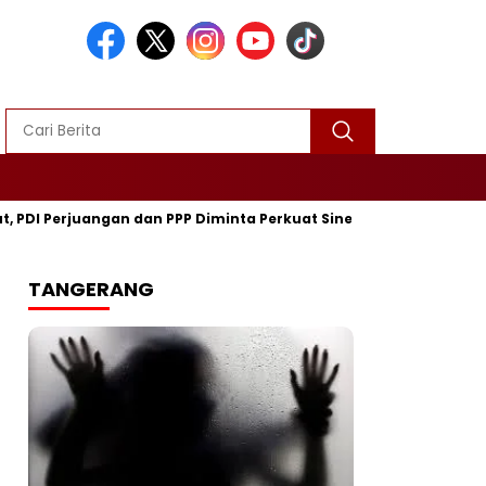
Perjuangan dan PPP Diminta Perkuat Sinergi
Turnamen Mini S
TANGERANG