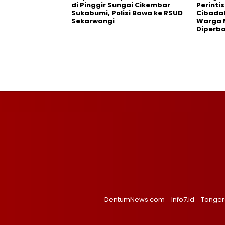
di Pinggir Sungai Cikembar
Perinti
Sukabumi, Polisi Bawa ke RSUD
Cibada
Sekarwangi‎
Warga 
Diperba
DentumNews.com
Info7.id
Tanger