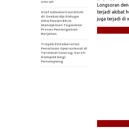
Umrah
Longsoran deng
terjadi akibat
Staf Administrasi RSUD
dr Soekardjo Diduga
juga terjadi di
Hina Pasien BPJS,
Manajemen Tegaskan
Proses Penanganan
Berjalan
‎Trayek 02 Keberatan
Penataan Operasional di
Terminal Cicurug, Soroti
Dampak bagi
Penumpang