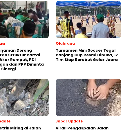
asi
Olahraga
urjaman Dorong
Turnamen Mini Soccer Tegal
an Struktur Partai
Panjang Cup Resmi Dibuka, 12
Akar Rumput, PDI
Tim Siap Berebut Gelar Juara
gan dan PPP Diminta
 Sinergi
pdate
Jabar Update
strik Miring di Jalan
Viral! Pengaspalan Jalan