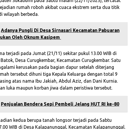
aten Sukabumi pada Sabtu malam (22/11/2025), tercatat
kejadian rumah roboh akibat cuaca ekstrem serta dua titik
di wilayah berbeda.
Adanya Pungli Di Desa Sirnasari Kecamatan Pabuaran
kukan Oleh Oknum Kasipem
a terjadi pada Jumat (21/11) sekitar pukul 13.00 WIB di
 Batok, Desa Curugkembar, Kecamatan Curugkembar. Satu
galami kerusakan pada bagian dapur setelah diterjang
umah tersebut dihuni tiga Kepala Keluarga dengan total 9
asing atas nama Ibu Jakiah, Abdul Aziz, dan Dani Kurnia.
an luka maupun korban jiwa dalam peristiwa tersebut.
‎Penjualan Bendera Sepi Pembeli Jelang HUT RI ke-80‎
ejadian kedua berupa tanah longsor terjadi pada Sabtu
17.00 WIB di Desa Kalapanunggal, Kecamatan Kalapanunggal.