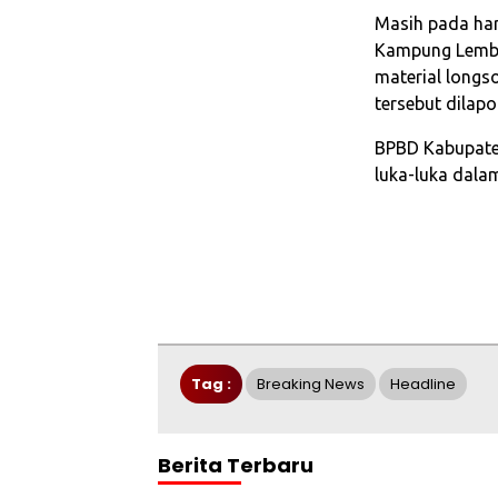
Masih pada har
Kampung Lemba
material longs
tersebut dilap
BPBD Kabupate
luka-luka dalam
Tag :
Breaking News
Headline
Berita Terbaru