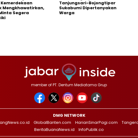
s Kemerdekaan
Tanjungsari-Bojongtipar
k Mengkhawatirkan,
Sukabumi Dipertanyakan
Minta Segera
Warga
iki
member of PT. Dentum Mediatama Grup
DMG NETWORK
angNews.co.id
GlobalBanten.com
HarianSinarPagi.com
Tanger
BeritaBuanaNews.id
InfoPublik.co