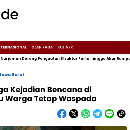
NTERNASIONAL
OLAH RAGA
KULINER
man Dorong Penguatan Struktur Partai hingga Akar Rumput, PDI 
Baca Juga :
‎Sopir Truk Pengangkut Teh
Pucuk Terjepit 3,5 Jam, Berhasil Dievakuasi
Jawa Barat
Damkar Cibadak
ga Kejadian Bencana di
u Warga Tetap Waspada