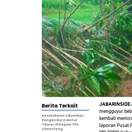
JABARINSIDE
Berita Terkait
mengguyur bebe
Kecelakaan Cikembar,
kembali memicu
Pengendara Motor
Tewas di Depan TPA
laporan Pusat 
Cimenteng