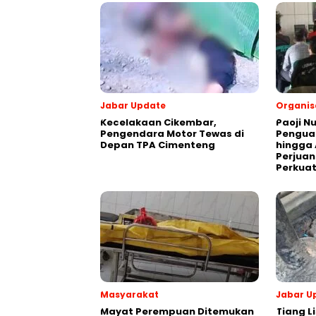
Jabar Update
Organis
Kecelakaan Cikembar,
Paoji N
Pengendara Motor Tewas di
Penguat
Depan TPA Cimenteng
hingga 
Perjuan
Perkuat
Masyarakat
Jabar U
‎Mayat Perempuan Ditemukan
Tiang Li