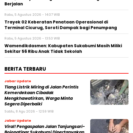
Berjalan
Rabu, 5 Agustus 2026 - 14:07 WIB
‎Trayek 02 Keberatan Penataan Operasional di
Terminal Cicurug, Soroti Dampak bagi Penumpang
Rabu, 5 Agustus 2026 - 13:53 WIB
Wamendikdasmen: Kabupaten Sukabumi Masih Miliki
Sekitar 56 Ribu Anak Tidak Sekolah
BERITA TERBARU
Jabar Update
Tiang Listrik Miring di Jalan Perintis
Kemerdekaan Cibadak
Mengkhawatirkan, Warga Minta
Segera Diperbaiki
Sabtu, 8 Agu 2026 - 12:59 WIB
Jabar Update
Viral! Pengaspalan Jalan Tanjungsari-
Bojongtipar Sukabumi Dipertanyakan