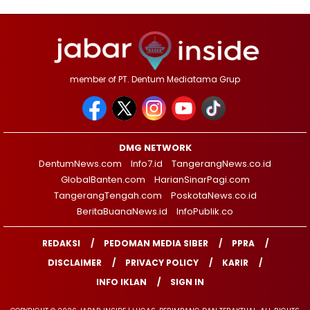
member of PT. Dentum Mediatama Grup
DMG NETWORK
DentumNews.com
Info7.id
TangerangNews.co.id
GlobalBanten.com
HarianSinarPagi.com
TangerangTengah.com
PoskotaNews.co.id
BeritaBuanaNews.id
InfoPublik.co
REDAKSI
PEDOMAN MEDIA SIBER
PPRA
DISCLAIMER
PRIVACY POLICY
KARIR
INFO IKLAN
SIGN IN