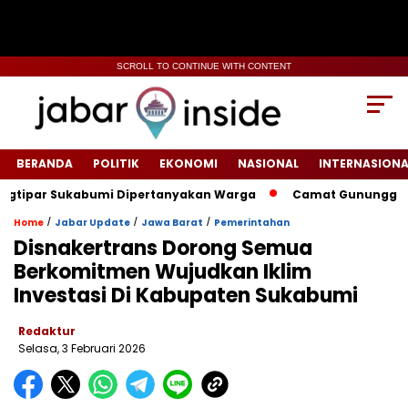
SCROLL TO CONTINUE WITH CONTENT
BERANDA
POLITIK
EKONOMI
NASIONAL
INTERNASIONA
ipar Sukabumi Dipertanyakan Warga
‎‎Camat Gunungguruh In
/
/
/
Home
Jabar Update
Jawa Barat
Pemerintahan
Disnakertrans Dorong Semua
Berkomitmen Wujudkan Iklim
Investasi Di Kabupaten Sukabumi
Redaktur
Selasa, 3 Februari 2026