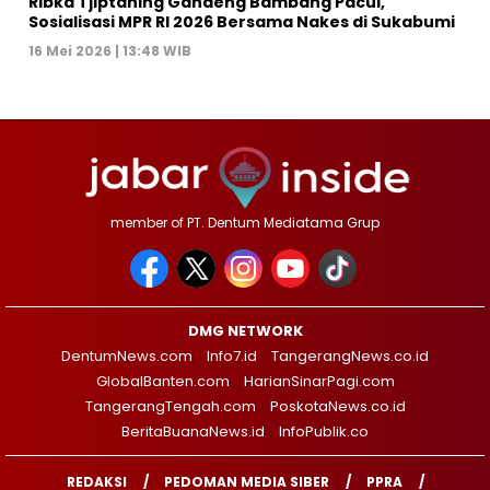
Ribka Tjiptaning Gandeng Bambang Pacul,
Sosialisasi MPR RI 2026 Bersama Nakes di Sukabumi
16 Mei 2026 | 13:48 WIB
member of PT. Dentum Mediatama Grup
DMG NETWORK
DentumNews.com
Info7.id
TangerangNews.co.id
GlobalBanten.com
HarianSinarPagi.com
TangerangTengah.com
PoskotaNews.co.id
BeritaBuanaNews.id
InfoPublik.co
REDAKSI
PEDOMAN MEDIA SIBER
PPRA