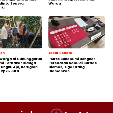
Minta Segera
Warga
iki
ran
Jabar Update
 Warga di Gunungguruh
Polres Sukabumi Bongkar
mi Terbakar Diduga
Peredaran Sabu di Surade-
Tungku Api, Kerugian
Ciemas, Tiga Orang
r Rp25 Juta
Diamankan