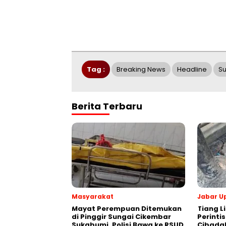
Tag :
Breaking News
Headline
S
Berita Terbaru
Masyarakat
Jabar U
‎Mayat Perempuan Ditemukan
Tiang Li
di Pinggir Sungai Cikembar
Perinti
Sukabumi, Polisi Bawa ke RSUD
Cibada