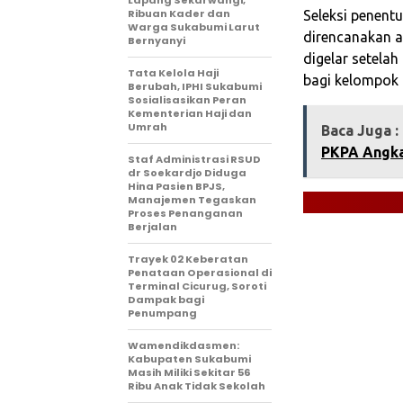
Ribuan Kader dan
Seleksi penent
Warga Sukabumi Larut
direncanakan a
Bernyanyi
digelar setela
Tata Kelola Haji
bagi kelompok u
Berubah, IPHI Sukabumi
Sosialisasikan Peran
Kementerian Haji dan
Umrah
Baca Juga :
PKPA Angkat
Staf Administrasi RSUD
dr Soekardjo Diduga
Hina Pasien BPJS,
Manajemen Tegaskan
Proses Penanganan
Berjalan
‎Trayek 02 Keberatan
Penataan Operasional di
Terminal Cicurug, Soroti
Dampak bagi
Penumpang
Wamendikdasmen:
Kabupaten Sukabumi
Masih Miliki Sekitar 56
Ribu Anak Tidak Sekolah