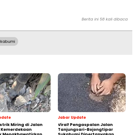
Berita ini 58 kali dibaca
ukabumi
pdate
Jabar Update
strik Miring di Jalan
Viral! Pengaspalan Jalan
s Kemerdekaan
Tanjungsari-Bojongtipar
k Mengkhawatirkan,
Sukabumi Dipertanyakan