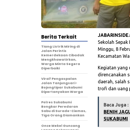
JABARINSIDE
Berita Terkait
Sekolah Sepak 
Tiang Listrik Miring di
Minggu, 8 Febr
Jalan Perintis
Kemerdekaan Cibadak
Kecamatan War
Mengkhawatirkan,
Warga Minta Segera
Kegiatan yang 
Diperbaiki
direncanakan se
Viral! Pengaspalan
daerah, salah 
Jalan Tanjungsari-
Bojongtipar Sukabumi
trofi dan uang
Dipertanyakan Warga
Polres Sukabumi
Baca Juga :
Bongkar Peredaran
Sabu di Surade-Ciemas,
BENIH JAG
Tiga Orang Diamankan
SUKABUMI
Once Mekel Guncang
Lapang Sekarwangi,