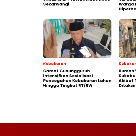
Sekarwangi‎
Warga 
Diperba
Kebakaran
Kebaka
‎‎Camat Gunungguruh
‎Rumah
Intensifkan Sosialisasi
Sukabu
Pencegahan Kebakaran Lahan
Akibat 
Hingga Tingkat RT/RW‎
Ditaksi