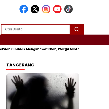
n Cibadak Mengkhawatirkan, Warga Minta Segera Diperbaiki
V
TANGERANG